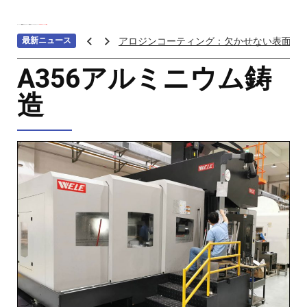
ホーム
>>>
機械加工サービス
>>>
補助加工
>>>
ダイカスト
>>>
A356アルミニウム鋳造
最新ニュース
アロジンコーティング：欠かせない表面処
アームス ブロンズ
A356アルミニウム鋳
紫外線 塗料
造
重金属トップ10のランキング：特性、影響
ステンレス鋼の切削における加工硬化を防
へら 絞り 加工 と は
チタン鋳造とは: プロセス、用途、温度、価
プロトタイプ射出成形: 究極のガイド
LEDライト部品 ダイカストサービス
カスタムメカニカルキーボードはなぜ人気
CNC加工サービスによるCCTV機器アクセ
カスタムバイクのパーツを近くで入手する
CNC加工が精密部品業界を変える