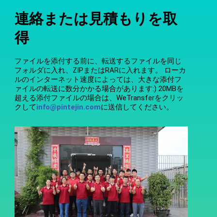
連絡または見積もりを取
得
ファイルを添付する前に、転送するファイルを同じ
フォルダに入れ、ZIPまたはRARに入れます。 ローカ
ルのインターネット速度によっては、大きな添付フ
ァイルの転送に数分かかる場合があります:) 20MBを
超える添付ファイルの場合は、WeTransferをクリッ
クして
info@pintejin.com
に送信してください。