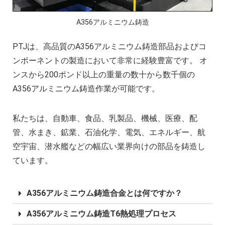
複雑な部品の精密加工時の注意点
CNC機械加工会社とは？
A356アルミニウム鋳造
2022年 中国におけるCNC工作機械の開発動
PTJは、高品質のA356アルミニウム鋳造部品およびコ
アルミニウム高速加工ガイドの決定版
ンポーネントの製造において非常に経験豊富です。 オ
CNC加工用工具と送り装置の選び方
ンスから200ポンド以上の重量の数十から数千個の
CNC機械加工部品の材料選択時の考慮点
A356アルミニウム鋳造作業が可能です。
2025年における日本の機械加工業界への影
私たちは、自動車、食品、乳製品、機械、医療、配
管、水まき、鉱業、石油化学、電気、エネルギー、航
空宇宙、潜水艦などの幅広い業界向けの部品を鋳造し
ています。
A356アルミニウム鋳造合金とは何ですか？
A356アルミニウム鋳造T6熱処理プロセス