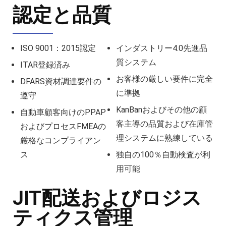
認定と品質
ISO 9001：2015認定
インダストリー4.0先進品
質システム
ITAR登録済み
お客様の厳しい要件に完全
DFARS資材調達要件の
に準拠
遵守
KanBanおよびその他の顧
自動車顧客向けのPPAP
客主導の品質および在庫管
およびプロセスFMEAの
理システムに熟練している
厳格なコンプライアン
ス
独自の100％自動検査が利
用可能
JIT配送およびロジス
ティクス管理