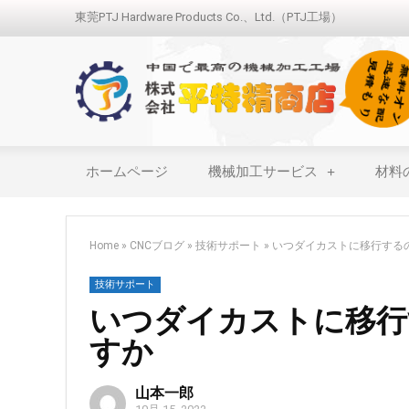
東莞PTJ Hardware Products Co.、Ltd.（PTJ工場）
ホームページ
機械加工サービス
材料
Home
»
CNCブログ
»
技術サポート
»
いつダイカストに移行する
技術サポート
いつダイカストに移行
すか
山本一郎