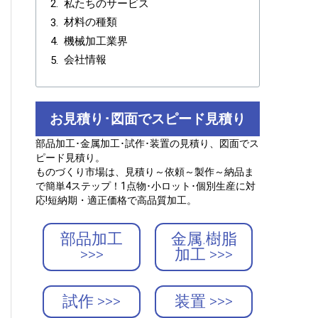
私たちのサービス
材料の種類
機械加工業界
会社情報
お見積り･図面でスピード見積り
部品加工･金属加工･試作･装置の見積り、図面でス
ピード見積り。
ものづくり市場は、見積り～依頼～製作～納品ま
で簡単4ステップ！1点物･小ロット･個別生産に対
応!短納期・適正価格で高品質加工。
部品加工
金属.樹脂
>>>
加工 >>>
試作 >>>
装置 >>>