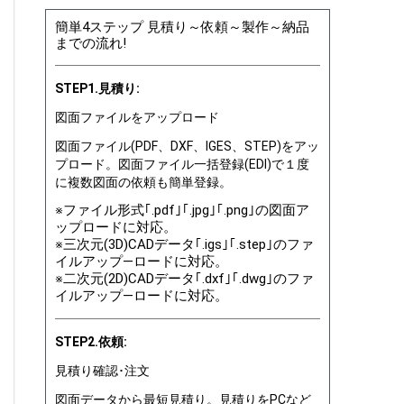
簡単4ステップ 見積り～依頼～製作～納品
までの流れ!
STEP1.見積り:
図面ファイルをアップロード
図面ファイル(PDF、DXF、IGES、STEP)をアッ
プロード。図面ファイル一括登録(EDI)で１度
に複数図面の依頼も簡単登録。
※ファイル形式｢.pdf｣｢.jpg｣｢.png｣の図面ア
ップロードに対応。
※三次元(3D)CADデータ｢.igs｣｢.step｣のファ
イルアップ―ロードに対応。
※二次元(2D)CADデータ｢.dxf｣｢.dwg｣のファ
イルアップ―ロードに対応。
STEP2.依頼:
見積り確認･注文
図面データから最短見積り。見積りをPCなど