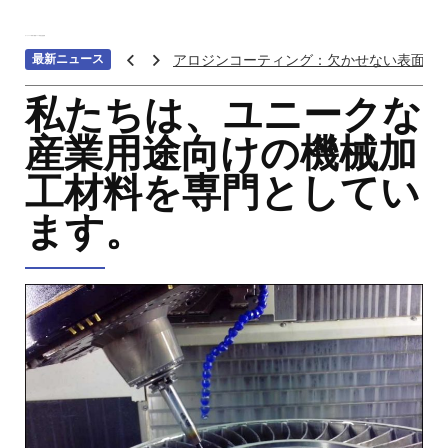
ホーム
>>>
材料の種類
>>>
高温合金処理
最新ニュース
アロジンコーティング：欠かせない表面処
アームス ブロンズ
私たちは、ユニークな
紫外線 塗料
産業用途向けの機械加
重金属トップ10のランキング：特性、影響
工材料を専門としてい
ステンレス鋼の切削における加工硬化を防
へら 絞り 加工 と は
ます。
チタン鋳造とは: プロセス、用途、温度、価
プロトタイプ射出成形: 究極のガイド
LEDライト部品 ダイカストサービス
カスタムメカニカルキーボードはなぜ人気
CNC加工サービスによるCCTV機器アクセ
カスタムバイクのパーツを近くで入手する
CNC加工が精密部品業界を変える