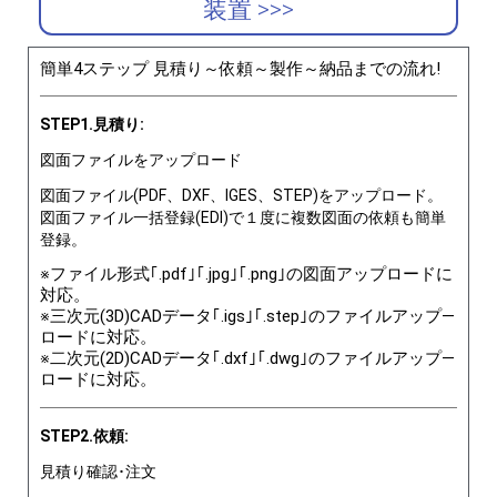
装置 >>>
簡単4ステップ 見積り～依頼～製作～納品までの流れ!
STEP1.見積り:
図面ファイルをアップロード
図面ファイル(PDF、DXF、IGES、STEP)をアップロード。
図面ファイル一括登録(EDI)で１度に複数図面の依頼も簡単
登録。
※ファイル形式｢.pdf｣｢.jpg｣｢.png｣の図面アップロードに
対応。
※三次元(3D)CADデータ｢.igs｣｢.step｣のファイルアップ―
ロードに対応。
※二次元(2D)CADデータ｢.dxf｣｢.dwg｣のファイルアップ―
ロードに対応。
STEP2.依頼:
見積り確認･注文