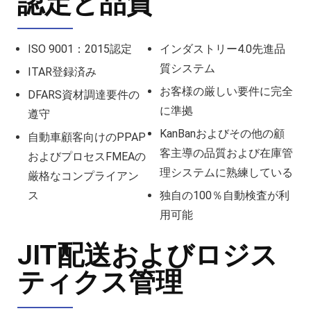
認定と品質
ISO 9001：2015認定
インダストリー4.0先進品
質システム
ITAR登録済み
お客様の厳しい要件に完全
DFARS資材調達要件の
に準拠
遵守
KanBanおよびその他の顧
自動車顧客向けのPPAP
客主導の品質および在庫管
およびプロセスFMEAの
理システムに熟練している
厳格なコンプライアン
ス
独自の100％自動検査が利
用可能
JIT配送およびロジス
ティクス管理