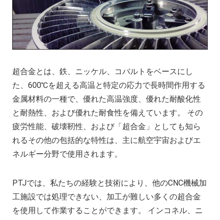
複雑な部品の精密加工時の注意点
CNC機械加工会社とは？
2022年 中国におけるCNC工作機械の開発動
アルミニウム高速加工ガイドの決定版
CNC加工用工具と送り装置の選び方
超合金とは、鉄、ニッケル、コバルトをベースにし
CNC機械加工部品の材料選択時の考慮点
た、600℃を超える高温と特定の応力で長時間作用する
2025年における日本の機械加工業界への影
金属材料の一種で、優れた高温強度、優れた耐酸化性
と耐熱性、および優れた耐食性を備えています。 その
疲労性能、破壊靭性、および「超合金」としても知ら
れるその他の包括的な特性は、主に航空宇宙およびエ
ネルギー分野で使用されます。
PTJでは、私たちの経験と技術により、他のCNC機械加
工施設では処理できない、加工が難しい多くの超合金
を使用して作業することができます。 インコネル、ニ