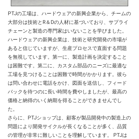
複雑な部品の精密加工時の注意点
CNC機械加工会社とは？
PTJの工場は、ハードウェアの新興企業から、チームの
2022年 中国におけるCNC工作機械の開発動
大部分は技術とR＆Dの人材に基づいており、サプライ
アルミニウム高速加工ガイドの決定版
チェーンと製造の専門家はいないことを学びました。
CNC加工用工具と送り装置の選び方
ハードウェアの新興企業は、技術と研究開発の市場が
CNC機械加工部品の材料選択時の考慮点
あると信じていますが、生産プロセスで直面する問題
を無視しています。第一に、製造計画を決定すること
2025年における日本の機械加工業界への影
は困難です。第二に、カスタム部品のニーズに最適な
工場を見つけることは困難で時間がかかります。彼ら
は問い合わせに電話をかけ、図面を送信し、フィード
バックを待つのに長い時間を費やしましたが、最高の
価格と納得のいく納期を得ることができませんでし
た。
さらに、PTJショップは、顧客が製品開発中の製造上の
問題により開発サイクルが長くなることが多く、品質
の管理が非常に難しいことを理解しています。 PTJは