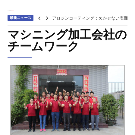
ホーム
>>>
会社概要
>>>
会社のチームワーク
最新ニュース
アロジンコーティング：欠かせない表面処
アームス ブロンズ
マシニング加工会社の
紫外線 塗料
チームワーク
重金属トップ10のランキング：特性、影響
ステンレス鋼の切削における加工硬化を防
へら 絞り 加工 と は
チタン鋳造とは: プロセス、用途、温度、価
プロトタイプ射出成形: 究極のガイド
LEDライト部品 ダイカストサービス
カスタムメカニカルキーボードはなぜ人気
CNC加工サービスによるCCTV機器アクセ
カスタムバイクのパーツを近くで入手する
CNC加工が精密部品業界を変える