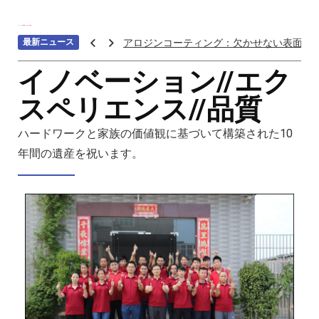
ホーム
>>>
会社概要
>>>
私たちの物語
最新ニュース
アロジンコーティング：欠かせない表面処
アームス ブロンズ
イノベーション//エク
紫外線 塗料
スペリエンス//品質
重金属トップ10のランキング：特性、影響
ステンレス鋼の切削における加工硬化を防
ハードワークと家族の価値観に基づいて構築された10
へら 絞り 加工 と は
年間の遺産を祝います。
チタン鋳造とは: プロセス、用途、温度、価
プロトタイプ射出成形: 究極のガイド
LEDライト部品 ダイカストサービス
カスタムメカニカルキーボードはなぜ人気
CNC加工サービスによるCCTV機器アクセ
カスタムバイクのパーツを近くで入手する
CNC加工が精密部品業界を変える