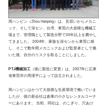
複雑な部品の精密加工時の注意点
CNC機械加工会社とは？
2022年 中国におけるCNC工作機械の開発動
周ハンピン（Zhou Hanping）は、見習いからメカニ
アルミニウム高速加工ガイドの決定版
ック、そして深セン、台湾、東莞の大規模な機械工
CNC加工用工具と送り装置の選び方
場まで、管理職として製造分野で30年以上を費やし
CNC機械加工部品の材料選択時の考慮点
てきました。 2004年、家族を深センから東莞に移
2025年における日本の機械加工業界への影
し、そこで数年間メカニックおよび監督者として働
いた後、自分のリスクを取ることにしました。
PTJ機械加工
（後に製造に変更）は、2007年に広東
省東莞市の周漢平によって設立されました。
周ハンピンはかつて大規模な生産環境で働いていま
したが、彼の新会社は倉庫の小さなレンタルコーナ
ーにあります。 当初、同社は、のこぎり、穴あけ