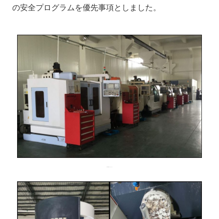
の安全プログラムを優先事項としました。
CNC加工ワークショップ