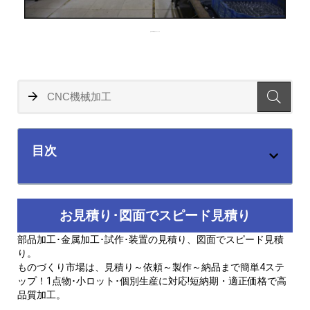
主にCNC加工ワークショップ
目次
お見積り･図面でスピード見積り
部品加工･金属加工･試作･装置の見積り、図面でスピード見積
り。
ものづくり市場は、見積り～依頼～製作～納品まで簡単4ステ
ップ！1点物･小ロット･個別生産に対応!短納期・適正価格で高
品質加工。