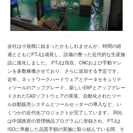
精密旋削ワークショップの建設
会社は小規模に始まったかもしれませんが、時間の経
過とともにPTJは成長し、設備の整った近代的な生産施
設に進化しました。 PTJは現在、CNCおよび手動マシ
ンを多数稼働させており、さらに追加する予定です。
近年、ネットワークハードウェアとデータセキュリテ
ィツールのアップグレード、新しいERPとアップグレー
ドされたCADソフトウェアの実装、自動化されたツー
ル自動販売システムとツールセッターの導入など、い
くつかの近代化プロジェクトが完了しています。 同社
は中国政府の管理物品プログラムに登録され、PTJは
ISOに準拠した品質手順の実施に取り組んでいる間、そ