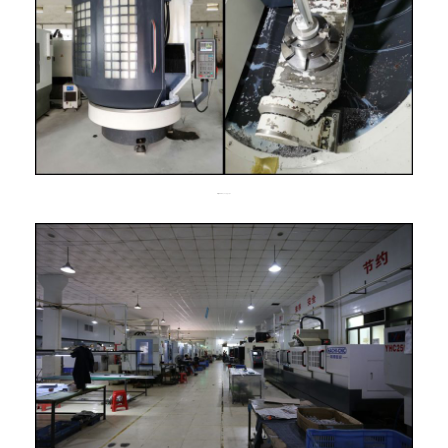
5軸CNCマシニングセンター