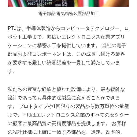
複雑な部品の精密加工時の注意点
CNC機械加工会社とは？
電子部品‧電気精密装置部品加工
2022年 中国におけるCNC工作機械の開発動
PTJは、半導体製造からコンピュータテクノロジー、ロ
アルミニウム高速加工ガイドの決定版
ボット工学まで、幅広いエレクトロニクス産業アプリ
CNC加工用工具と送り装置の選び方
ケーションに精密加工を提供しています。 当社の電子
CNC機械加工部品の材料選択時の考慮点
部品およびコンポーネントは、この成長し続ける業界
2025年における日本の機械加工業界への影
が要求する厳しい許容誤差を一貫して満たしていま
す。
私たちの豊富な経験と優れた設備により、最も複雑な
設計であっても具体的な製品に変えることができま
す。 プロトタイプや1回限りの製品から数万単位の量産
まで、PTJはエレクトロニクス産業のすべてのセクター
の顧客に最高品質の高精度部品を提供します。 お客様
の設計仕様に正確に一致する部品を、迅速、効率的、