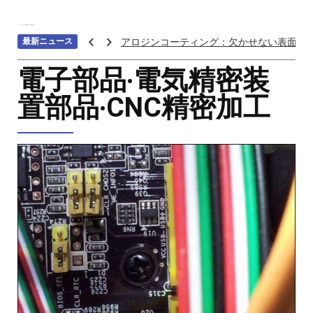
ホーム
>>>
マシニング加工業界
>>>
電子部品加工
最新ニュース
アロジンコーティング：欠かせない表面処
アームス ブロンズ
電子部品‧電気精密装
紫外線 塗料
置部品‧CNC精密加工
重金属トップ10のランキング：特性、影響
ステンレス鋼の切削における加工硬化を防
へら 絞り 加工 と は
チタン鋳造とは: プロセス、用途、温度、価
プロトタイプ射出成形: 究極のガイド
LEDライト部品 ダイカストサービス
カスタムメカニカルキーボードはなぜ人気
CNC加工サービスによるCCTV機器アクセ
カスタムバイクのパーツを近くで入手する
CNC加工が精密部品業界を変える