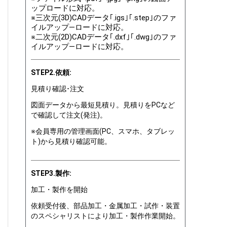
ップロードに対応。
※三次元(3D)CADデータ｢.igs｣｢.step｣のファ
イルアップ―ロードに対応。
※二次元(2D)CADデータ｢.dxf｣｢.dwg｣のファ
イルアップ―ロードに対応。
STEP2.依頼:
見積り確認･注文
図面データから最短見積り。見積りをPCなど
で確認して注文(発注)。
※会員専用の管理画面(PC、スマホ、タブレッ
ト)から見積り確認可能。
STEP3.製作:
加工・製作を開始
依頼受付後、部品加工・金属加工・試作・装置
のスペシャリストにより加工・製作作業開始。