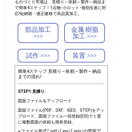
ものづくり市場は、見積り～依頼～製作～納品ま
で簡単4ステップ！1点物･小ロット･個別生産に対
応!短納期・適正価格で高品質加工。
部品加工
金属.樹脂
>>>
加工 >>>
試作 >>>
装置 >>>
簡単4ステップ 見積り～依頼～製作～納品
までの流れ!
STEP1.見積り:
図面ファイルをアップロード
図面ファイル(PDF、DXF、IGES、STEP)をアッ
プロード。図面ファイル一括登録(EDI)で１度
に複数図面の依頼も簡単登録。
※ファイル形式｢.pdf｣｢.jpg｣｢.png｣の図面ア