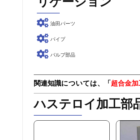
リケーション
油田パーツ
パイプ
バルブ部品
関連知識については、「
超合金加
ハステロイ加工部