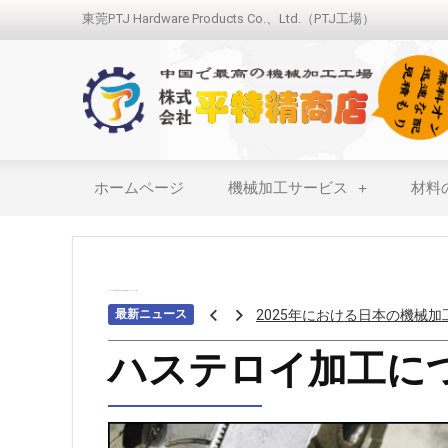
東莞PTJ Hardware Products Co.、Ltd.（PTJ工場）
ホームページ
機械加工サービス
材料
ホーム
>>>
材料の種類
>>>
高温合金処理
>>>
ハステロイ加工
最新ニュース
アロジンコーティング：欠か
アームス ブロンズ
ハステロイ加工に
紫外線 塗料
重金属トップ10のランキング
ステンレス鋼の切削における