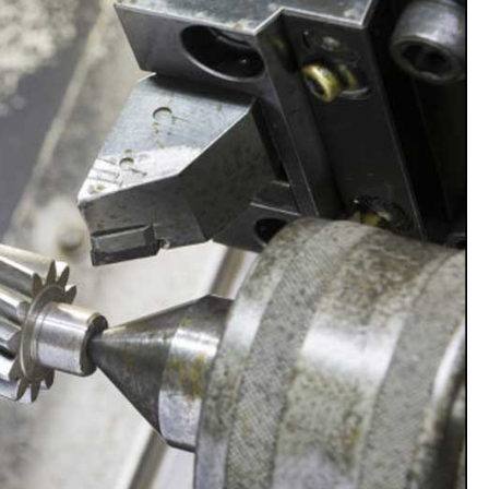
用途、温度、価格
ガイド
ービス
ドはなぜ人気なのか？
TV機器アクセサリー不足の解消
くで入手する方法
える
意点
作機械の開発動向
の決定版
選び方
時の考慮点
加工業界への影響