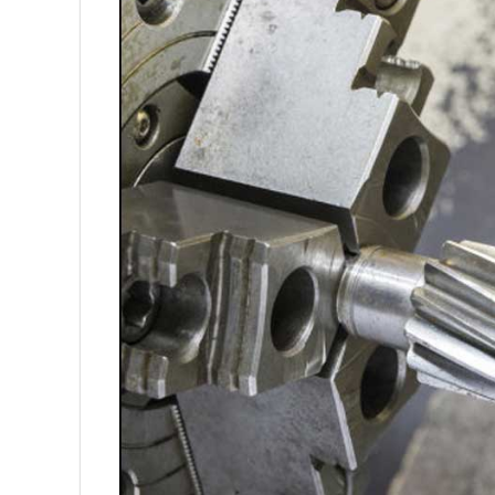
へら 絞り 加工 と は
チタン鋳造とは: プロセス、
プロトタイプ射出成形: 究極の
LEDライト部品 ダイカストサ
カスタムメカニカルキーボー
CNC加工サービスによるCC
カスタムバイクのパーツを近
CNC加工が精密部品業界を変
複雑な部品の精密加工時の注
CNC機械加工会社とは？
2022年 中国におけるCNC工
アルミニウム高速加工ガイド
CNC加工用工具と送り装置の
CNC機械加工部品の材料選択
2025年における日本の機械