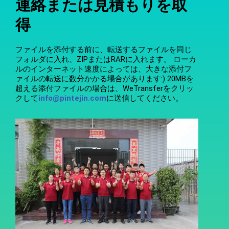
連絡または見積もりを取
得
ファイルを添付する前に、転送するファイルを同じ
フォルダに入れ、ZIPまたはRARに入れます。 ローカ
ルのインターネット速度によっては、大きな添付フ
ァイルの転送に数分かかる場合があります:) 20MBを
超える添付ファイルの場合は、WeTransferをクリッ
クして
info@pintejin.com
に送信してください。