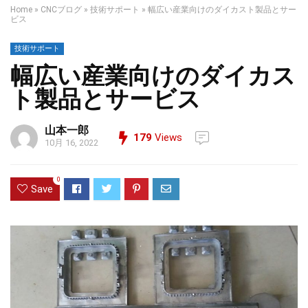
Home
»
CNCブログ
»
技術サポート
»
幅広い産業向けのダイカスト製品とサー
ビス
技術サポート
幅広い産業向けのダイカス
ト製品とサービス
山本一郎
179
Views
10月 16, 2022
0
Save