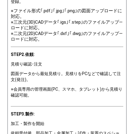
登録。
※ファイル形式｢.pdf｣｢.jpg｣｢.png｣の図面アップロードに
対応。
※三次元(3D)CADデータ｢.igs｣｢.step｣のファイルアップ―
ロードに対応。
※二次元(2D)CADデータ｢.dxf｣｢.dwg｣のファイルアップ―
ロードに対応。
STEP2.依頼:
見積り確認･注文
図面データから最短見積り。見積りをPCなどで確認して注
文(発注)。
※会員専用の管理画面(PC、スマホ、タブレット)から見積り
確認可能。
STEP3.製作:
加工・製作を開始
依頼受付後、部品加工・金属加工・試作・装置のスペシャ