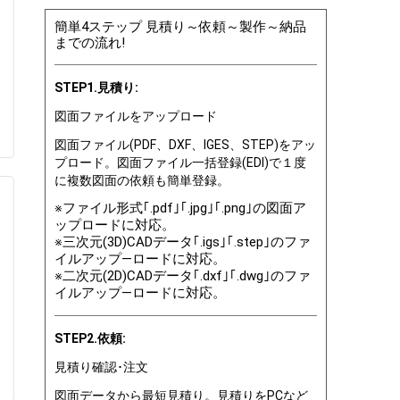
簡単4ステップ 見積り～依頼～製作～納品
までの流れ!
STEP1.見積り:
図面ファイルをアップロード
図面ファイル(PDF、DXF、IGES、STEP)をアッ
プロード。図面ファイル一括登録(EDI)で１度
に複数図面の依頼も簡単登録。
※ファイル形式｢.pdf｣｢.jpg｣｢.png｣の図面ア
ップロードに対応。
※三次元(3D)CADデータ｢.igs｣｢.step｣のファ
イルアップ―ロードに対応。
※二次元(2D)CADデータ｢.dxf｣｢.dwg｣のファ
イルアップ―ロードに対応。
STEP2.依頼:
見積り確認･注文
図面データから最短見積り。見積りをPCなど