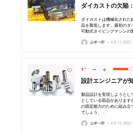
ダイカストの欠陥
ダイカストは機械化された
品を製造します。最初のダイ
可動式タイピングマシンの製
山本一郎
4月 11, 2022
1
設計エンジニアが
製品設計を実現しようとし
としている部品があります
の固定能力のために組み立
でしょう。 ...
山本一郎
4月 10, 2022