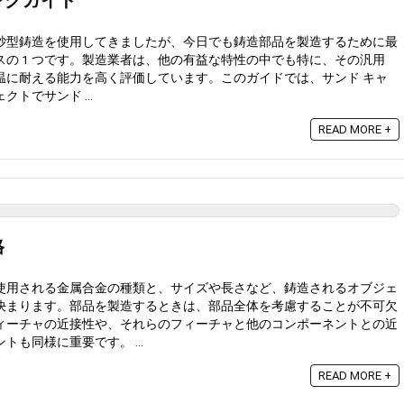
ングガイド
砂型鋳造を使用してきましたが、今日でも鋳造部品を製造するために最
の 1 つです。製造業者は、他の有益な特性の中でも特に、その汎用
温に耐える能力を高く評価しています。このガイドでは、サンド キャ
トでサンド ...
READ MORE +
格
使用される金属合金の種類と、サイズや長さなど、鋳造されるオブジェ
決まります。部品を製造するときは、部品全体を考慮することが不可欠
ィーチャの近接性や、それらのフィーチャと他のコンポーネントとの近
も同様に重要です。 ...
READ MORE +