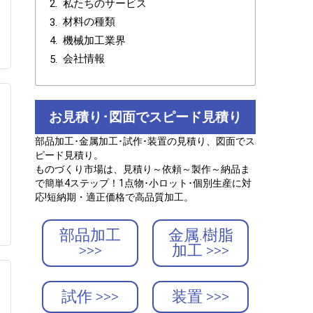
私たちのサービス
材料の種類
機械加工業界
会社情報
お見積り･図面でスピード見積り
部品加工･金属加工･試作･装置の見積り、図面でス
ピード見積り。
ものづくり市場は、見積り～依頼～製作～納品ま
で簡単4ステップ！1点物･小ロット･個別生産に対
応!短納期・適正価格で高品質加工。
部品加工
金属.樹脂
>>>
加工 >>>
試作 >>>
装置 >>>