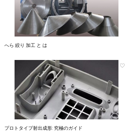
へら 絞り 加工 と は
プロトタイプ射出成形: 究極のガイド