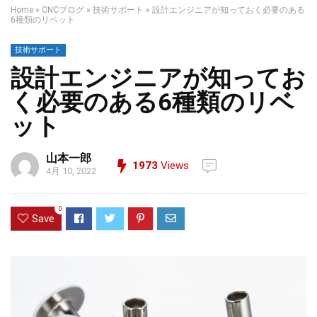
Home
»
CNCブログ
»
技術サポート
»
設計エンジニアが知っておく必要のある
6種類のリベット
技術サポート
設計エンジニアが知ってお
く必要のある6種類のリベ
ット
山本一郎
1973
Views
4月 10, 2022
0
Save