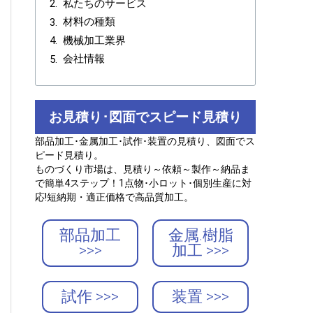
私たちのサービス
材料の種類
機械加工業界
会社情報
お見積り･図面でスピード見積り
部品加工･金属加工･試作･装置の見積り、図面でス
ピード見積り。
ものづくり市場は、見積り～依頼～製作～納品ま
で簡単4ステップ！1点物･小ロット･個別生産に対
応!短納期・適正価格で高品質加工。
部品加工
金属.樹脂
>>>
加工 >>>
試作 >>>
装置 >>>