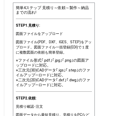
簡単4ステップ 見積り～依頼～製作～納品
までの流れ!
STEP1.見積り:
図面ファイルをアップロード
図面ファイル(PDF、DXF、IGES、STEP)をアッ
プロード。図面ファイル一括登録(EDI)で１度
に複数図面の依頼も簡単登録。
※ファイル形式｢.pdf｣｢.jpg｣｢.png｣の図面ア
ップロードに対応。
※三次元(3D)CADデータ｢.igs｣｢.step｣のファ
イルアップ―ロードに対応。
※二次元(2D)CADデータ｢.dxf｣｢.dwg｣のファ
イルアップ―ロードに対応。
STEP2.依頼:
見積り確認･注文
図面データから最短見積り。見積りをPCなど