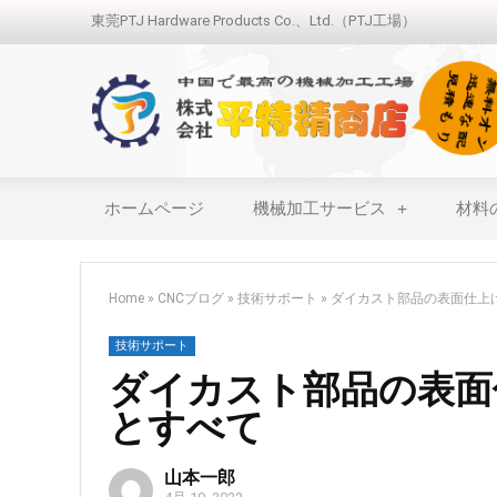
東莞PTJ Hardware Products Co.、Ltd.（PTJ工場）
ホームページ
機械加工サービス
材料
Home
»
CNCブログ
»
技術サポート
»
ダイカスト部品の表面仕上
技術サポート
ダイカスト部品の表面
とすべて
山本一郎