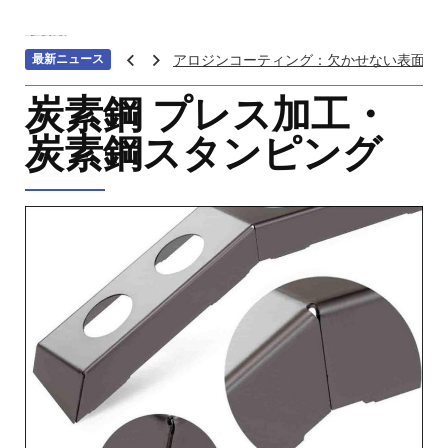
ホーム
>>>
機械加工サービス
>>>
補助加工
>>>
金属 プレス 加工
>>>
炭素鋼 プレス加工
最新ニュース
アロジンコーティング：欠かせない表面処
アームス ブロンズ
炭素鋼 プレス加工・
紫外線 塗料
炭素鋼スタンピング
重金属トップ10のランキング：特性、影響
ステンレス鋼の切削における加工硬化を防
へら 絞り 加工 と は
チタン鋳造とは: プロセス、用途、温度、価
プロトタイプ射出成形: 究極のガイド
LEDライト部品 ダイカストサービス
カスタムメカニカルキーボードはなぜ人気
CNC加工サービスによるCCTV機器アクセ
カスタムバイクのパーツを近くで入手する
CNC加工が精密部品業界を変える