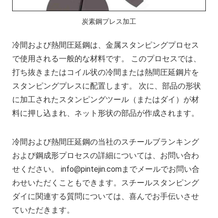
複雑な部品の精密加工時の注意点
CNC機械加工会社とは？
炭素鋼プレス加工
2022年 中国におけるCNC工作機械の開発動
冷間および熱間圧延鋼は、金属スタンピングプロセス
アルミニウム高速加工ガイドの決定版
で使用される一般的な材料です。 このプロセスでは、
CNC加工用工具と送り装置の選び方
打ち抜きまたはコイル状の冷間または熱間圧延鋼片を
CNC機械加工部品の材料選択時の考慮点
スタンピングプレスに配置します。 次に、部品の形状
2025年における日本の機械加工業界への影
に加工されたスタンピングツール（またはダイ）が材
料に押し込まれ、ネット形状の部品が作成されます。
冷間および熱間圧延鋼の当社のスチールブランキング
および鋼成形プロセスの詳細については、お問い合わ
せください。
info@pintejin.com
までメールでお問い合
わせいただくこともできます。スチールスタンピング
ダイに関連する質問については、喜んでお手伝いさせ
ていただきます。