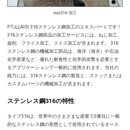
複雑な部品の精密加工時の注意点
CNC機械加工会社とは？
sus316-加工
2022年 中国におけるCNC工作機械の開発動
PTJはAISI 316ステンレス鋼加工のエキスパートです！
アルミニウム高速加工ガイドの決定版
316ステンレス鋼部品の加工サービスには、ねじ加工、
CNC加工用工具と送り装置の選び方
旋削、フライス加工、スイス加工が含まれます。 316
CNC機械加工部品の材料選択時の考慮点
ステンレス鋼の機械加工部品は、海洋（海水）や石油
2025年における日本の機械加工業界への影
化学産業など、優れた耐食性と化学的攻撃を必要とす
るアプリケーションで一般的に使用されます。当社の
能力には、316ステンレス鋼の製造と、ストックまたは
カスタムパーツの機械加工が含まれます。
ステンレス鋼316の特性
タイプ316は、世界中のさまざまな産業で2番目に一般
的なステンレス鋼の形態として使用されているオース