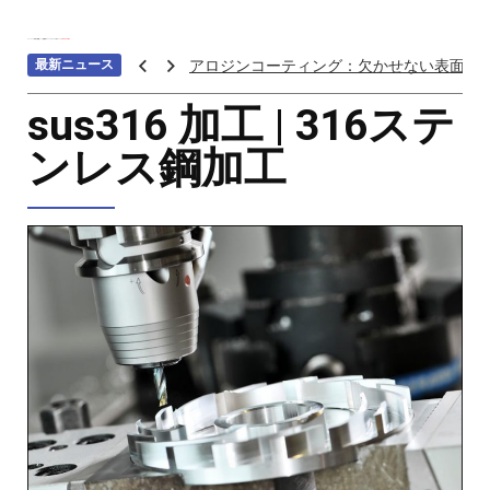
ホーム
>>>
材料の種類
>>>
金属加工
>>>
ステンレス加工
>>>
sus316 加工
最新ニュース
アロジンコーティング：欠かせない表面処
アームス ブロンズ
sus316 加工 | 316ステ
紫外線 塗料
ンレス鋼加工
重金属トップ10のランキング：特性、影響
ステンレス鋼の切削における加工硬化を防
へら 絞り 加工 と は
チタン鋳造とは: プロセス、用途、温度、価
プロトタイプ射出成形: 究極のガイド
LEDライト部品 ダイカストサービス
カスタムメカニカルキーボードはなぜ人気
CNC加工サービスによるCCTV機器アクセ
カスタムバイクのパーツを近くで入手する
CNC加工が精密部品業界を変える