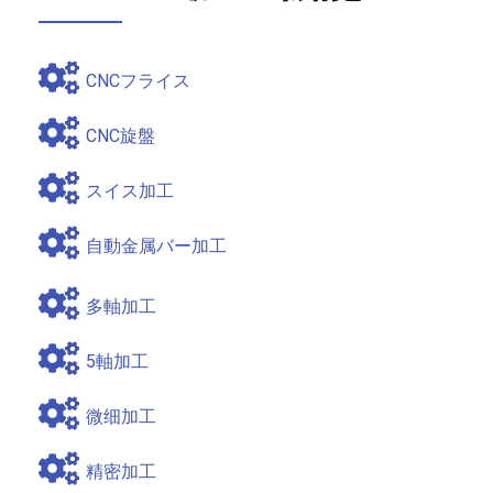
CNCフライス
CNC旋盤
スイス加工
自動金属バー加工
多軸加工
5軸加工
微细加工
精密加工