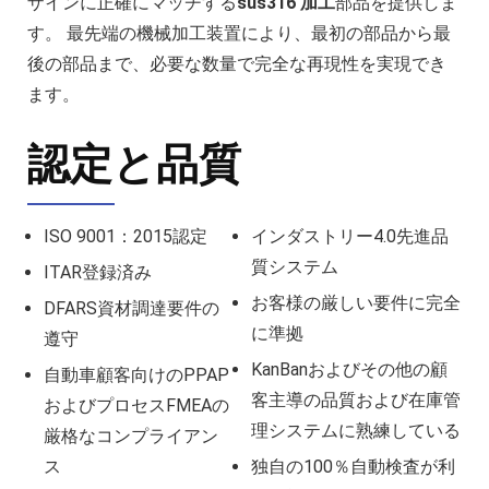
ザインに正確にマッチする
sus316 加工
部品を提供しま
す。 最先端の機械加工装置により、最初の部品から最
後の部品まで、必要な数量で完全な再現性を実現でき
ます。
認定と品質
ISO 9001：2015認定
インダストリー4.0先進品
質システム
ITAR登録済み
お客様の厳しい要件に完全
DFARS資材調達要件の
に準拠
遵守
KanBanおよびその他の顧
自動車顧客向けのPPAP
客主導の品質および在庫管
およびプロセスFMEAの
理システムに熟練している
厳格なコンプライアン
ス
独自の100％自動検査が利