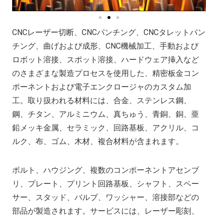
複雑な部品の精密加工時の注意点
CNC機械加工会社とは？
2022年 中国におけるCNC工作機械の開発動
CNCレーザー切断、CNCパンチング、CNCタレットパン
アルミニウム高速加工ガイドの決定版
チング、曲げおよび成形、CNC機械加工、手動および
ロボット溶接、スポット溶接、ハードウェア挿入など
CNC加工用工具と送り装置の選び方
のさまざまな製造プロセスを使用した、精密板金コン
CNC機械加工部品の材料選択時の考慮点
ポーネントおよび電子エンクロージャのカスタム加
2025年における日本の機械加工業界への影
工。取り扱われる材料には、合金、ステンレス鋼、
鋼、チタン、アルミニウム、真ちゅう、青銅、銅、亜
鉛メッキ金属、セラミック、回路基板、アクリル、コ
ルク、布、ゴム、木材、複合材料が含まれます。
ボルト、ハウジング、複数のコンポーネントアセンブ
リ、プレート、プリント回路基板、シャフト、スペー
サー、スタッド、バルブ、ワッシャー、溶接部などの
部品が製造されます。サービスには、レーザー彫刻、