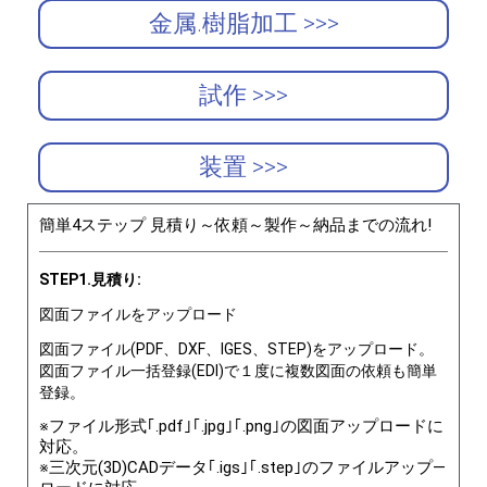
金属.樹脂加工 >>>
試作 >>>
装置 >>>
簡単4ステップ 見積り～依頼～製作～納品までの流れ!
STEP1.見積り:
図面ファイルをアップロード
図面ファイル(PDF、DXF、IGES、STEP)をアップロード。
図面ファイル一括登録(EDI)で１度に複数図面の依頼も簡単
登録。
※ファイル形式｢.pdf｣｢.jpg｣｢.png｣の図面アップロードに
対応。
※三次元(3D)CADデータ｢.igs｣｢.step｣のファイルアップ―