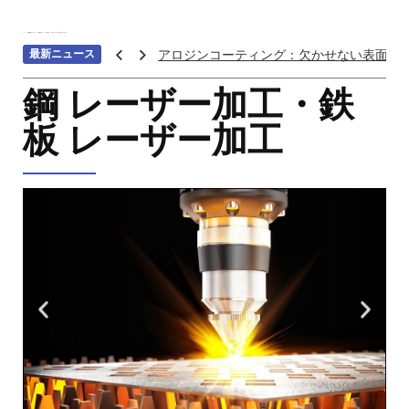
ホーム
>>>
機械加工サービス
>>>
補助加工
>>>
レーザ加工
>>>
鋼 レーザー加工・鉄板 レーザー加工
最新ニュース
アロジンコーティング：欠かせない表面処
アームス ブロンズ
鋼 レーザー加工・鉄
紫外線 塗料
板 レーザー加工
重金属トップ10のランキング：特性、影響
ステンレス鋼の切削における加工硬化を防
へら 絞り 加工 と は
チタン鋳造とは: プロセス、用途、温度、価
プロトタイプ射出成形: 究極のガイド
LEDライト部品 ダイカストサービス
カスタムメカニカルキーボードはなぜ人気
CNC加工サービスによるCCTV機器アクセ
カスタムバイクのパーツを近くで入手する
CNC加工が精密部品業界を変える