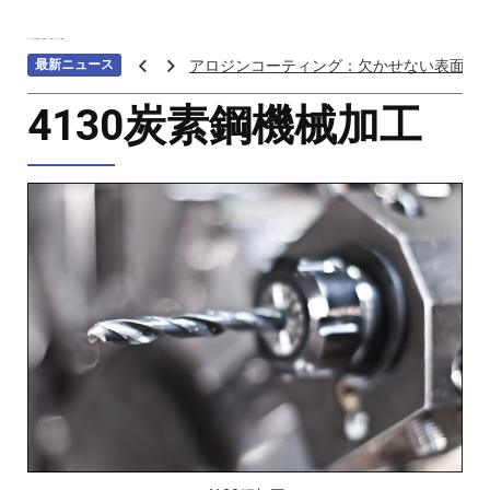
ホーム
>>>
材料の種類
>>>
金属加工
>>>
鋼 加工
>>>
4130鋼加工
最新ニュース
アロジンコーティング：欠かせない表面処
アームス ブロンズ
4130炭素鋼機械加工
紫外線 塗料
重金属トップ10のランキング：特性、影響
ステンレス鋼の切削における加工硬化を防
へら 絞り 加工 と は
チタン鋳造とは: プロセス、用途、温度、価
プロトタイプ射出成形: 究極のガイド
LEDライト部品 ダイカストサービス
カスタムメカニカルキーボードはなぜ人気
CNC加工サービスによるCCTV機器アクセ
カスタムバイクのパーツを近くで入手する
CNC加工が精密部品業界を変える