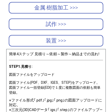
金属.樹脂加工 >>>
試作 >>>
装置 >>>
簡単4ステップ 見積り～依頼～製作～納品までの流れ!
STEP1.見積り:
図面ファイルをアップロード
図面ファイル(PDF、DXF、IGES、STEP)をアップロード。
図面ファイル一括登録(EDI)で１度に複数図面の依頼も簡単
登録。
※ファイル形式｢.pdf｣｢.jpg｣｢.png｣の図面アップロードに
対応。
※三次元(3D)CADデータ｢.igs｣｢.step｣のファイルアップ―