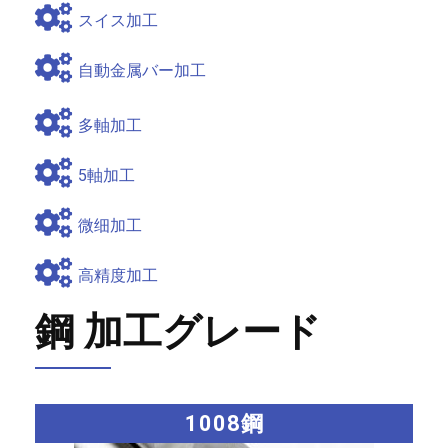
スイス加工
自動金属バー加工
多軸加工
5軸加工
微细加工
高精度加工
鋼 加工グレード
1008鋼