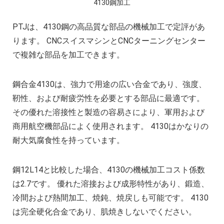
複雑な部品の精密加工時の注意点
4130鋼加工
CNC機械加工会社とは？
PTJは、4130鋼の高品質な部品の機械加工で定評があ
2022年 中国におけるCNC工作機械の開発動
ります。 CNCスイスマシンとCNCターニングセンター
アルミニウム高速加工ガイドの決定版
で複雑な部品を加工できます。
CNC加工用工具と送り装置の選び方
CNC機械加工部品の材料選択時の考慮点
鋼合金4130は、強力で用途の広い合金であり、強度、
2025年における日本の機械加工業界への影
靭性、および耐疲労性を必要とする部品に最適です。
その優れた溶接性と製造の容易さにより、軍用および
商用航空機部品によく使用されます。 4130はかなりの
耐大気腐食性を持っています。
鋼12L14と比較した場合、4130の機械加工コスト係数
は2.7です。 優れた溶接および成形特性があり、鍛造、
冷間および熱間加工、焼鈍、焼戻しも可能です。 4130
は完全硬化合金であり、肌焼きしないでください。