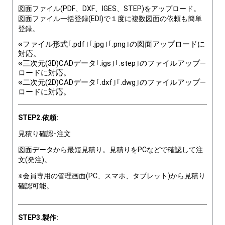
図面ファイル(PDF、DXF、IGES、STEP)をアップロード。
図面ファイル一括登録(EDI)で１度に複数図面の依頼も簡単
登録。
※ファイル形式｢.pdf｣｢.jpg｣｢.png｣の図面アップロードに
対応。
※三次元(3D)CADデータ｢.igs｣｢.step｣のファイルアップ―
ロードに対応。
※二次元(2D)CADデータ｢.dxf｣｢.dwg｣のファイルアップ―
ロードに対応。
STEP2.依頼:
見積り確認･注文
図面データから最短見積り。見積りをPCなどで確認して注
文(発注)。
※会員専用の管理画面(PC、スマホ、タブレット)から見積り
確認可能。
STEP3.製作: