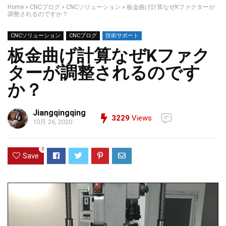
Home
»
CNCブログ
»
CNCソリューション
»
板金曲げ計算なぜKファクターが
調整されるのですか？
CNCソリューション
CNCブログ
技術サポート
板金曲げ計算なぜKファク
ターが調整されるのです
か？
Jiangqingqing
3229
Views
10月 26, 2020
0
Save