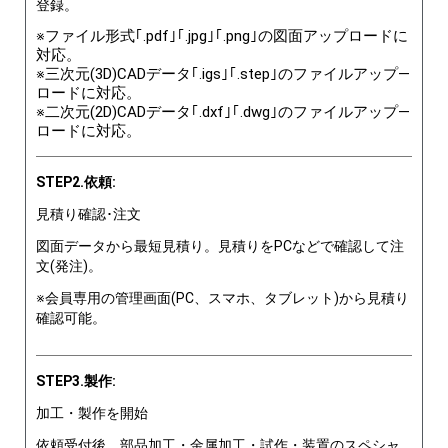
登録。
※ファイル形式｢.pdf｣｢.jpg｣｢.png｣の図面アップロードに
対応。
※三次元(3D)CADデータ｢.igs｣｢.step｣のファイルアップ―
ロードに対応。
※二次元(2D)CADデータ｢.dxf｣｢.dwg｣のファイルアップ―
ロードに対応。
STEP2.依頼:
見積り確認･注文
図面データから最短見積り。見積りをPCなどで確認して注
文(発注)。
※会員専用の管理画面(PC、スマホ、タブレット)から見積り
確認可能。
STEP3.製作:
加工・製作を開始
依頼受付後、部品加工・金属加工・試作・装置のスペシャ