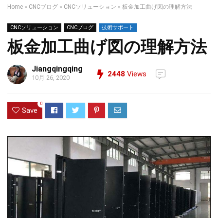
Home
»
CNCブログ
»
CNCソリューション
»
板金加工曲げ図の理解方法
CNCソリューション
CNCブログ
技術サポート
板金加工曲げ図の理解方法
Jiangqingqing
2448
Views
10月 26, 2020
0
Save