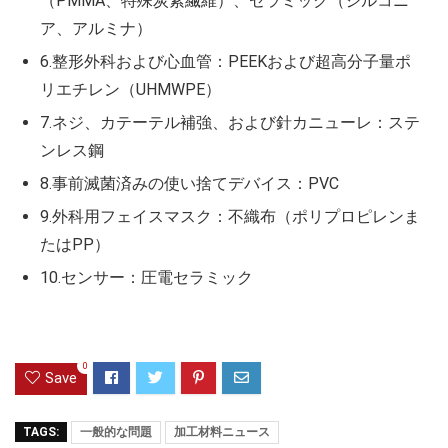
（PMMA、特殊炭素繊維）、セラミック（ジルコニ
ア、アルミナ）
6.整形外科および心血管：PEEKおよび超高分子量ポ
リエチレン（UHMWPE）
7.ネジ、カテーテル補強、および針カニューレ：ステ
ンレス鋼
8.事前滅菌済みの使い捨てデバイス：PVC
9.外科用フェイスマスク：不織布（ポリプロピレンま
たはPP）
10.センサー：圧電セラミック
0
Save
TAGS:
一般的な問題
加工材料ニュース