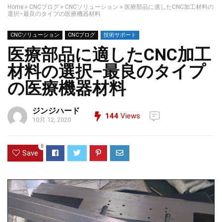
Home
»
CNCブログ
»
CNCソリューション
»
医療部品に適したCNC加工材料の
選択–最良のタイプの医療機器材料
CNCソリューション
CNCブログ
技術サポート
医療部品に適したCNC加工
材料の選択–最良のタイプ
の医療機器材料
ジンジハード
144
Views
10月 12, 2020
0
Save