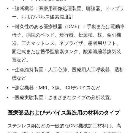
–診断機器：医療用画像処理装置、聴診器、ドップラ
ー、およびパルス酸素濃度計
–耐久性のある医療機器（DME）：手動または電動車
椅子、病院のベッド、歩行器、松葉杖、杖、牽引機
器、圧力マットレス、ネブライザ、患者用リフト、
固定式または携帯型酸素タンク、酸素濃縮器換気装
置など。
–生命維持装置：人工心肺、医療用人工呼吸器、透析
機など
–測定機器：MRI、X線、ICUデバイスなど
–医療実験装置：さまざまなタイプの分析装置。
医療部品およびデバイス製造用の材料のタイプ
ステンレス鋼などの一般的なCNC機械加工材料は、高