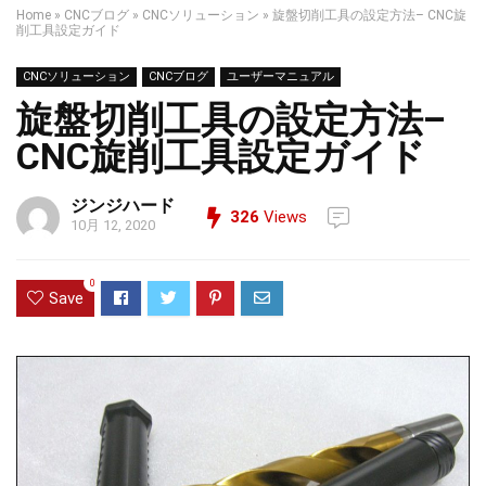
Home
»
CNCブログ
»
CNCソリューション
»
旋盤切削工具の設定方法– CNC旋
削工具設定ガイド
CNCソリューション
CNCブログ
ユーザーマニュアル
旋盤切削工具の設定方法–
CNC旋削工具設定ガイド
ジンジハード
326
Views
10月 12, 2020
0
Save