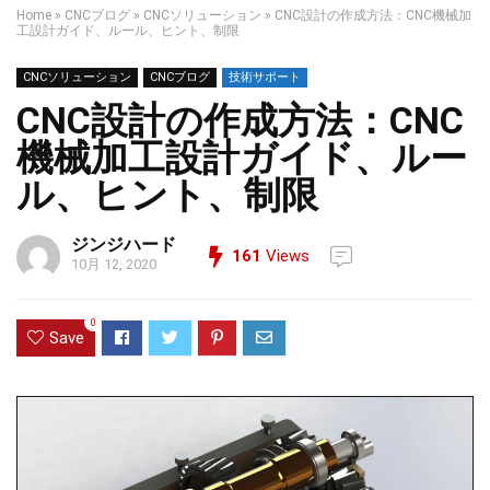
Home
»
CNCブログ
»
CNCソリューション
»
CNC設計の作成方法：CNC機械加
工設計ガイド、ルール、ヒント、制限
CNCソリューション
CNCブログ
技術サポート
CNC設計の作成方法：CNC
機械加工設計ガイド、ルー
ル、ヒント、制限
ジンジハード
161
Views
10月 12, 2020
0
Save