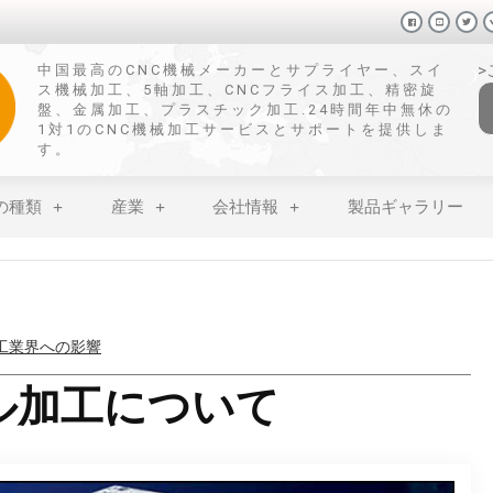
中国最高のCNC機械メーカーとサプライヤー、スイ
ス機械加工、5軸加工、CNCフライス加工、精密旋
盤、金属加工、プラスチック加工.24時間年中無休の
1対1のCNC機械加工サービスとサポートを提供しま
す。
の種類
産業
会社情報
製品ギャラリー
加工業界への影響
せない表面処理技術
ル加工について
：特性、影響、利用法
加工硬化を防ぐ方法