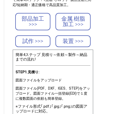
応!短納期・適正価格で高品質加工。
部品加工
金属.樹脂
>>>
加工 >>>
試作 >>>
装置 >>>
簡単4ステップ 見積り～依頼～製作～納品
までの流れ!
STEP1.見積り:
図面ファイルをアップロード
図面ファイル(PDF、DXF、IGES、STEP)をアッ
プロード。図面ファイル一括登録(EDI)で１度
に複数図面の依頼も簡単登録。
※ファイル形式｢.pdf｣｢.jpg｣｢.png｣の図面ア
ップロードに対応。