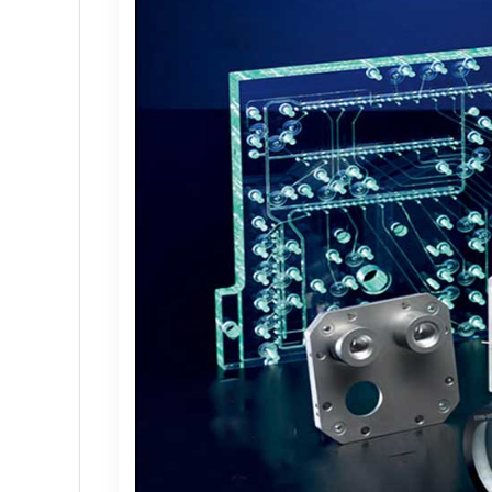
へら 絞り 加工 と は
チタン鋳造とは: プロセス、
プロトタイプ射出成形: 究極の
LEDライト部品 ダイカストサ
カスタムメカニカルキーボー
CNC加工サービスによるCC
カスタムバイクのパーツを近
CNC加工が精密部品業界を変
複雑な部品の精密加工時の注
CNC機械加工会社とは？
2022年 中国におけるCNC工
アルミニウム高速加工ガイド
CNC加工用工具と送り装置の
CNC機械加工部品の材料選択