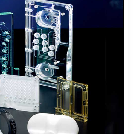
用途、温度、価格
ガイド
ービス
ドはなぜ人気なのか？
TV機器アクセサリー不足の解消
くで入手する方法
える
意点
作機械の開発動向
の決定版
選び方
時の考慮点