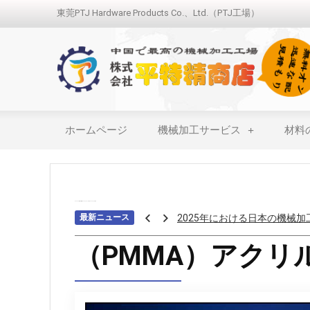
東莞PTJ Hardware Products Co.、Ltd.（PTJ工場）
ホームページ
機械加工サービス
材料
2025年における日本の機械
ホーム
>>>
材料の種類
>>>
プラスチック加工
>>>
アクリル加工
最新ニュース
アロジンコーティング：欠か
アームス ブロンズ
（PMMA）アクリ
紫外線 塗料
重金属トップ10のランキング
ステンレス鋼の切削における