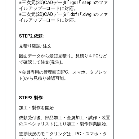
※三次元(3D)CADデータ｢.igs｣｢.step｣のファ
イルアップ―ロードに対応。
※二次元(2D)CADデータ｢.dxf｣｢.dwg｣のファ
イルアップ―ロードに対応。
STEP2.依頼:
見積り確認･注文
図面データから最短見積り。見積りをPCなど
で確認して注文(発注)。
※会員専用の管理画面(PC、スマホ、タブレッ
ト)から見積り確認可能。
STEP3.製作:
加工・製作を開始
依頼受付後、部品加工・金属加工・試作・装置
のスペシャリストにより加工・製作作業開始。
進捗状況のモニタリングは、PC・スマホ・タ