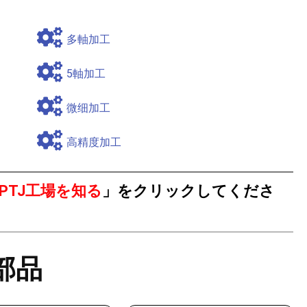
多軸加工
5軸加工
微细加工
高精度加工
PTJ工場を知る
」をクリックしてくださ
部品