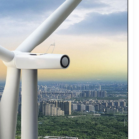
用途、温度、価格
ガイド
ービス
ドはなぜ人気なのか？
TV機器アクセサリー不足の解消
くで入手する方法
える
意点
作機械の開発動向
の決定版
選び方
時の考慮点
加工業界への影響