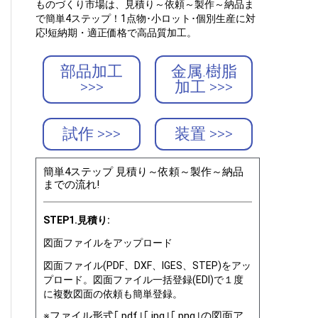
ものづくり市場は、見積り～依頼～製作～納品ま
で簡単4ステップ！1点物･小ロット･個別生産に対
応!短納期・適正価格で高品質加工。
部品加工
金属.樹脂
>>>
加工 >>>
試作 >>>
装置 >>>
簡単4ステップ 見積り～依頼～製作～納品
までの流れ!
STEP1.見積り:
図面ファイルをアップロード
図面ファイル(PDF、DXF、IGES、STEP)をアッ
プロード。図面ファイル一括登録(EDI)で１度
に複数図面の依頼も簡単登録。
※ファイル形式｢.pdf｣｢.jpg｣｢.png｣の図面ア