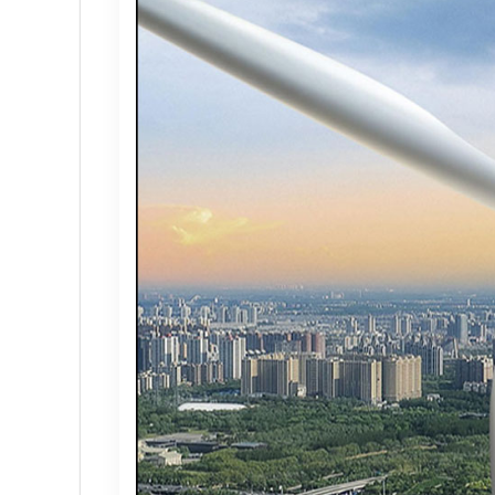
へら 絞り 加工 と は
チタン鋳造とは: プロセス、
プロトタイプ射出成形: 究極の
LEDライト部品 ダイカストサ
カスタムメカニカルキーボー
CNC加工サービスによるCC
カスタムバイクのパーツを近
CNC加工が精密部品業界を変
複雑な部品の精密加工時の注
CNC機械加工会社とは？
2022年 中国におけるCNC工
アルミニウム高速加工ガイド
CNC加工用工具と送り装置の
CNC機械加工部品の材料選択
2025年における日本の機械