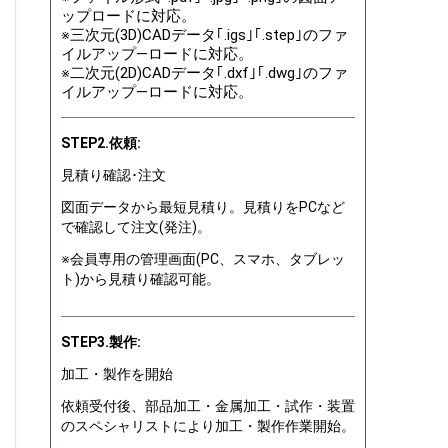
ップロードに対応。
※三次元(3D)CADデータ｢.igs｣｢.step｣のファ
イルアップ―ロードに対応。
※二次元(2D)CADデータ｢.dxf｣｢.dwg｣のファ
イルアップ―ロードに対応。
STEP2.依頼:
見積り確認･注文
図面データから最短見積り。見積りをPCなど
で確認して注文(発注)。
※会員専用の管理画面(PC、スマホ、タブレッ
ト)から見積り確認可能。
STEP3.製作:
加工・製作を開始
依頼受付後、部品加工・金属加工・試作・装置
のスペシャリストにより加工・製作作業開始。