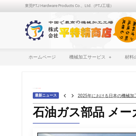
東莞PTJ Hardware Products Co.、Ltd.（PTJ工場）
ホームページ
機械加工サービス
材料
ホーム
>>>
マシニング加工業界
>>>
石油ガス部品製造
最新ニュース
アロジンコーティング：欠か
アームス ブロンズ
石油ガス部品 メー
紫外線 塗料
重金属トップ10のランキング
ステンレス鋼の切削における