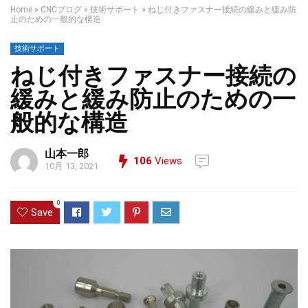
Home
»
CNCブログ
»
技術サポート
»
ねじ付きファスナー接続の緩みと緩み防
止のための一般的な構造
技術サポート
ねじ付きファスナー接続の
緩みと緩み防止のための一
般的な構造
山本一郎
106
Views
10月 13, 2021
0
Save