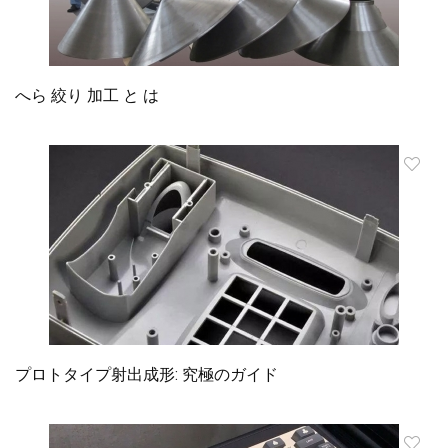
へら 絞り 加工 と は
プロトタイプ射出成形: 究極のガイド