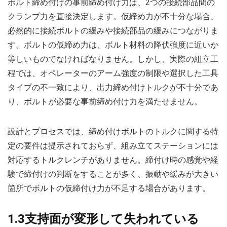
ボルト締め付けの事前締め付け力は、2つの接続部品間の
クランプ力を直接決定します。仮締め力が不十分な場合、
必然的に接続ボルトの緩みや接続部品の緩みにつながりま
す。ボルトの仮締め力は、ボルト材料の降伏強度に近いか
等しいものでなければなりません。しかし、実際の組立工
程では、オペレーターのアーム強度の制限や選択した工具
タイプの不一致により、出力締め付けトルクが不十分であ
り、ボルトが必要な事前締め付け力を満たせません。
設計とプロセスでは、締め付けボルトのトルクに関する特
定の要件は提示されておらず、組み立てステーションには
対応するトルクレンチがありません。締付け時の感覚や経
験で締付けの判断をすることが多く、振動や緩みが大きい
箇所でボルトの仮締付け力が不足する場合があります。
1.3支持面が変形して失われている