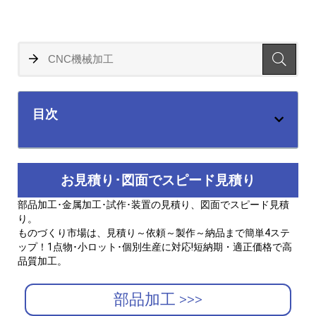
目次
お見積り･図面でスピード見積り
部品加工･金属加工･試作･装置の見積り、図面でスピード見積
り。
ものづくり市場は、見積り～依頼～製作～納品まで簡単4ステ
ップ！1点物･小ロット･個別生産に対応!短納期・適正価格で高
品質加工。
部品加工 >>>