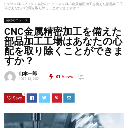
Home
»
CNCブログ
»
会社のニュース
»
CNC金属精密加工を備えた部品加工工
場はあなたの心配を取り除くことができますか？
会社のニュース
CNC金属精密加工を備えた
部品加工工場はあなたの心
配を取り除くことができま
すか？
山本一郎
81
Views
10月 13, 2021
0
Save