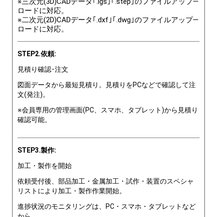
※三次元(3D)CADデータ｢.igs｣｢.step｣のファイルアップ―
ロードに対応。
※二次元(2D)CADデータ｢.dxf｣｢.dwg｣のファイルアップ―
ロードに対応。
STEP2.依頼:
見積り確認･注文
図面データから最短見積り。見積りをPCなどで確認して注
文(発注)。
※会員専用の管理画面(PC、スマホ、タブレット)から見積り
確認可能。
STEP3.製作:
加工・製作を開始
依頼受付後、部品加工・金属加工・試作・装置のスペシャ
リストにより加工・製作作業開始。
進捗状況のモニタリングは、PC・スマホ・タブレットなど
から。