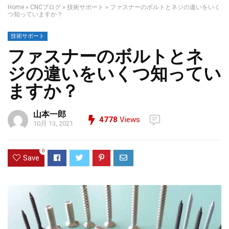
Home
»
CNCブログ
»
技術サポート
»
ファスナーのボルトとネジの違いをいく
つ知っていますか？
技術サポート
ファスナーのボルトとネ
ジの違いをいくつ知ってい
ますか？
山本一郎
4778
Views
10月 13, 2021
0
Save