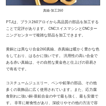
複雑な部品の精密加工時の注意点
CNC機械加工会社とは？
真鍮-加工260
2022年 中国におけるCNC工作機械の開発動
PTJは、ブラス260アロイから高品質の部品を加工する
アルミニウム高速加工ガイドの決定版
ことで定評があります。 CNCスイスマシンとCNCター
CNC加工用工具と送り装置の選び方
ニングセンターで複雑な部品を加工できます。
CNC機械加工部品の材料選択時の考慮点
2025年における日本の機械加工業界への影
黄銅とは異なり合金260真鍮、赤真鍮は暖かく豊かな色
をしており、はるかに強いです。 汎用性の高い合金で
ある赤い真鍮は、その自然な黄金色と仕上げの容易さ
で有名です。
コスチュームジュエリー、ペンや鉛筆の部品、その他
多くの装飾品に広く使用されています。また、応力腐
食割れに強い銅-亜鉛合金の中で最も強く、最も安価で
す。 非常に耐食性があり、深絞りやその他の方法で容