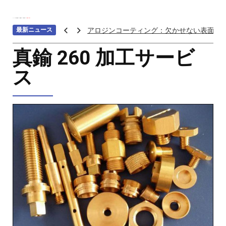
ホーム
>>>
材料の種類
>>>
金属加工
>>>
真鍮 加工
>>>
真鍮 260 加工
最新ニュース
アロジンコーティング：欠かせない表面処
アームス ブロンズ
真鍮 260 加工サービ
紫外線 塗料
ス
重金属トップ10のランキング：特性、影響
ステンレス鋼の切削における加工硬化を防
へら 絞り 加工 と は
チタン鋳造とは: プロセス、用途、温度、価
プロトタイプ射出成形: 究極のガイド
LEDライト部品 ダイカストサービス
カスタムメカニカルキーボードはなぜ人気
CNC加工サービスによるCCTV機器アクセ
カスタムバイクのパーツを近くで入手する
CNC加工が精密部品業界を変える