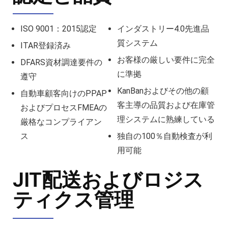
ISO 9001：2015認定
インダストリー4.0先進品
質システム
ITAR登録済み
お客様の厳しい要件に完全
DFARS資材調達要件の
に準拠
遵守
KanBanおよびその他の顧
自動車顧客向けのPPAP
客主導の品質および在庫管
およびプロセスFMEAの
理システムに熟練している
厳格なコンプライアン
ス
独自の100％自動検査が利
用可能
JIT配送およびロジス
ティクス管理