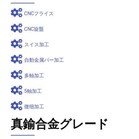
CNCフライス
CNC旋盤
スイス加工
自動金属バー加工
多軸加工
5軸加工
微细加工
真鍮合金グレード