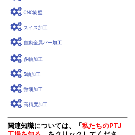
CNC旋盤
スイス加工
自動金属バー加工
多軸加工
5軸加工
微细加工
高精度加工
関連知識については、「
私たちのPTJ
工場を知る
」をクリックしてくださ