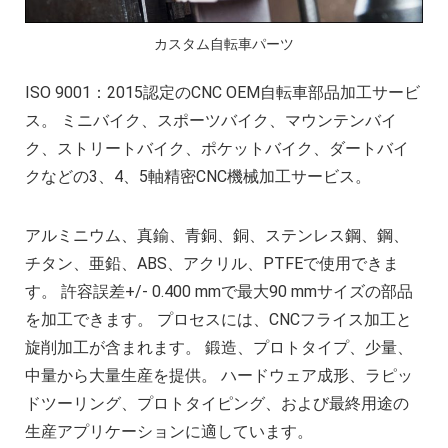
複雑な部品の精密加工時の注意点
CNC機械加工会社とは？
カスタム自転車パーツ
2022年 中国におけるCNC工作機械の開発動
ISO 9001：2015認定のCNC OEM自転車部品加工サービ
アルミニウム高速加工ガイドの決定版
ス。 ミニバイク、スポーツバイク、マウンテンバイ
CNC加工用工具と送り装置の選び方
ク、ストリートバイク、ポケットバイク、ダートバイ
CNC機械加工部品の材料選択時の考慮点
クなどの3、4、5軸精密CNC機械加工サービス。
2025年における日本の機械加工業界への影
アルミニウム、真鍮、青銅、銅、ステンレス鋼、鋼、
チタン、亜鉛、ABS、アクリル、PTFEで使用できま
す。 許容誤差+/- 0.400 mmで最大90 mmサイズの部品
を加工できます。 プロセスには、CNCフライス加工と
旋削加工が含まれます。 鍛造、プロトタイプ、少量、
中量から大量生産を提供。 ハードウェア成形、ラピッ
ドツーリング、プロトタイピング、および最終用途の
生産アプリケーションに適しています。