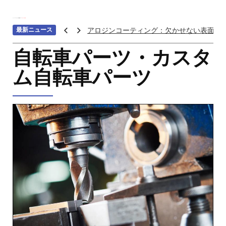
ホーム
>>>
マシニング加工業界
>>>
バイクパーツ加工
最新ニュース
アロジンコーティング：欠かせない表面処
アームス ブロンズ
自転車パーツ・カスタ
紫外線 塗料
ム自転車パーツ
重金属トップ10のランキング：特性、影響
ステンレス鋼の切削における加工硬化を防
へら 絞り 加工 と は
チタン鋳造とは: プロセス、用途、温度、価
プロトタイプ射出成形: 究極のガイド
LEDライト部品 ダイカストサービス
カスタムメカニカルキーボードはなぜ人気
CNC加工サービスによるCCTV機器アクセ
カスタムバイクのパーツを近くで入手する
CNC加工が精密部品業界を変える