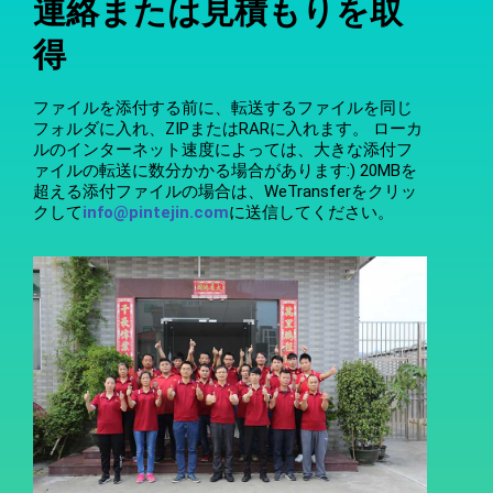
連絡または見積もりを取
得
ファイルを添付する前に、転送するファイルを同じ
フォルダに入れ、ZIPまたはRARに入れます。 ローカ
ルのインターネット速度によっては、大きな添付フ
ァイルの転送に数分かかる場合があります:) 20MBを
超える添付ファイルの場合は、WeTransferをクリッ
クして
info@pintejin.com
に送信してください。