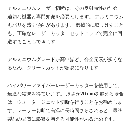
複雑な部品の精密加工時の注意点
アルミニウムレーザー切断は、その反射特性のため、
CNC機械加工会社とは？
適切な機器と専門知識を必要とします。 アルミニウム
2022年 中国におけるCNC工作機械の開発動
もバリを残す傾向があります。 機械的に取り外すこと
アルミニウム高速加工ガイドの決定版
も、正確なレーザーカッターセットアップで完全に回
CNC加工用工具と送り装置の選び方
避することもできます。
CNC機械加工部品の材料選択時の考慮点
2025年における日本の機械加工業界への影
アルミニウムグレードが高いほど、合金元素が多くな
るため、クリーンカットが容易になります。
ハイパワーファイバーレーザーカッターを使用して、
最適な結果を得ています。 厚さが20 mmを超える場合
は、ウォータージェット切断を行うことをお勧めしま
す。レーザー切断で高温に長時間さらされると、最終
製品の品質に影響を与える可能性があるためです。