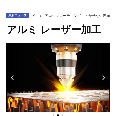
ホーム
>>>
機械加工サービス
>>>
補助加工
>>>
レーザ加工
>>>
アルミ レーザー加工
最新ニュース
アロジンコーティング：欠かせない表面処
アームス ブロンズ
アルミ レーザー加工
紫外線 塗料
重金属トップ10のランキング：特性、影響
ステンレス鋼の切削における加工硬化を防
へら 絞り 加工 と は
チタン鋳造とは: プロセス、用途、温度、価
プロトタイプ射出成形: 究極のガイド
LEDライト部品 ダイカストサービス
カスタムメカニカルキーボードはなぜ人気
CNC加工サービスによるCCTV機器アクセ
カスタムバイクのパーツを近くで入手する
CNC加工が精密部品業界を変える