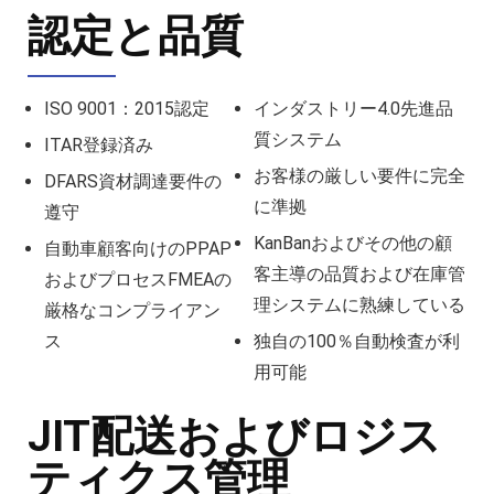
認定と品質
ISO 9001：2015認定
インダストリー4.0先進品
質システム
ITAR登録済み
お客様の厳しい要件に完全
DFARS資材調達要件の
に準拠
遵守
KanBanおよびその他の顧
自動車顧客向けのPPAP
客主導の品質および在庫管
およびプロセスFMEAの
理システムに熟練している
厳格なコンプライアン
ス
独自の100％自動検査が利
用可能
JIT配送およびロジス
ティクス管理