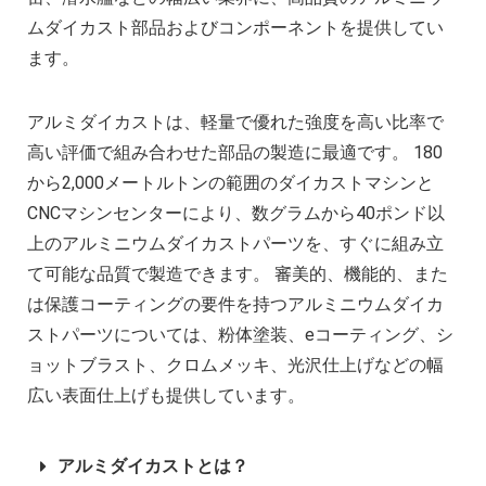
CNC機械加工会社とは？
ムダイカスト部品およびコンポーネントを提供してい
2022年 中国におけるCNC工作機械の開発動
ます。
アルミニウム高速加工ガイドの決定版
CNC加工用工具と送り装置の選び方
アルミダイカストは、軽量で優れた強度を高い比率で
CNC機械加工部品の材料選択時の考慮点
高い評価で組み合わせた部品の製造に最適です。 180
2025年における日本の機械加工業界への影
から2,000メートルトンの範囲のダイカストマシンと
アロジンコーティング：欠かせない表面処
CNCマシンセンターにより、数グラムから40ポンド以
上のアルミニウムダイカストパーツを、すぐに組み立
て可能な品質で製造できます。 審美的、機能的、また
は保護コーティングの要件を持つアルミニウムダイカ
ストパーツについては、粉体塗装、eコーティング、シ
ョットブラスト、クロムメッキ、光沢仕上げなどの幅
広い表面仕上げも提供しています。
アルミダイカストとは？