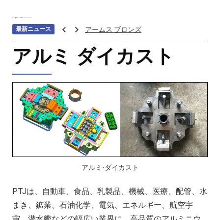
ホーム
>>>
機械加工サービス
>>>
補助加工
>>>
ダイカスト
>>>
アルミ ダイカスト
最新ニュース
アームス ブロンズ
紫外線 塗料
アルミ ダイカスト
重金属トップ10のランキング：特性、影響
ステンレス鋼の切削における加工硬化を防
へら 絞り 加工 と は
チタン鋳造とは: プロセス、用途、温度、価
プロトタイプ射出成形: 究極のガイド
LEDライト部品 ダイカストサービス
カスタムメカニカルキーボードはなぜ人気
CNC加工サービスによるCCTV機器アクセ
アルミ-ダイカスト
カスタムバイクのパーツを近くで入手する
PTJは、自動車、食品、乳製品、機械、医療、配管、水
CNC加工が精密部品業界を変える
まき、鉱業、石油化学、電気、エネルギー、航空宇
複雑な部品の精密加工時の注意点
宙、潜水艦などの幅広い業界に、高品質のアルミニウ