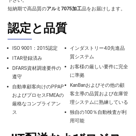
下さい。
短納期で高品質の
アルミ7075加工
品をお届けします。
認定と品質
ISO 9001：2015認定
インダストリー4.0先進品
質システム
ITAR登録済み
お客様の厳しい要件に完全
DFARS資材調達要件の
に準拠
遵守
KanBanおよびその他の顧
自動車顧客向けのPPAP
客主導の品質および在庫管
およびプロセスFMEAの
理システムに熟練している
厳格なコンプライアン
ス
独自の100％自動検査が利
用可能