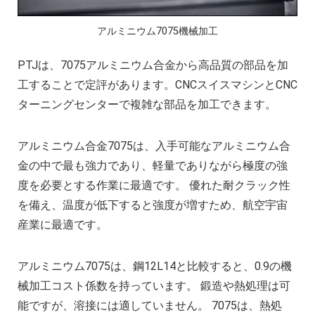
複雑な部品の精密加工時の注意点
CNC機械加工会社とは？
アルミニウム7075機械加工
2022年 中国におけるCNC工作機械の開発動
PTJは、7075アルミニウム合金から高品質の部品を加
アルミニウム高速加工ガイドの決定版
工することで定評があります。CNCスイスマシンとCNC
CNC加工用工具と送り装置の選び方
ターニングセンターで複雑な部品を加工できます。
CNC機械加工部品の材料選択時の考慮点
2025年における日本の機械加工業界への影
アルミニウム合金7075は、入手可能なアルミニウム合
金の中で最も強力であり、軽量でありながら極度の強
度を必要とする作業に最適です。 優れた耐クラック性
を備え、温度が低下すると強度が増すため、航空宇宙
産業に最適です。
アルミニウム7075は、鋼12L14と比較すると、0.9の機
械加工コスト係数を持っています。 鍛造や熱処理は可
能ですが、溶接には適していません。 7075は、熱処