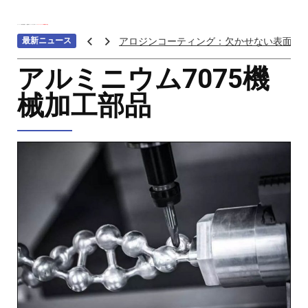
ホーム
>>>
材料の種類
>>>
金属加工
>>>
アルミ加工
>>>
アルミニウム7075機械加工部品
最新ニュース
アロジンコーティング：欠かせない表面処
アームス ブロンズ
アルミニウム7075機
紫外線 塗料
械加工部品
重金属トップ10のランキング：特性、影響
ステンレス鋼の切削における加工硬化を防
へら 絞り 加工 と は
チタン鋳造とは: プロセス、用途、温度、価
プロトタイプ射出成形: 究極のガイド
LEDライト部品 ダイカストサービス
カスタムメカニカルキーボードはなぜ人気
CNC加工サービスによるCCTV機器アクセ
カスタムバイクのパーツを近くで入手する
CNC加工が精密部品業界を変える