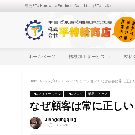
東莞PTJ Hardware Products Co.、Ltd.（PTJ工場）
ホームページ
機械加工サービス
材料
Home
»
CNCブログ
»
CNCソリューション
»
なぜ顧客は常に正し
CNCソリューション
CNCブログ
業界ニュース
なぜ顧客は常に正しい
Jiangqingqing
10月 13, 2020