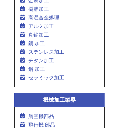
金属加工
樹脂加工
高温合金処理
アルミ加工
真鍮加工
銅 加工
ステンレス加工
チタン加工
鋼 加工
セラミック加工
機械加工業界
航空機部品
飛行機 部品