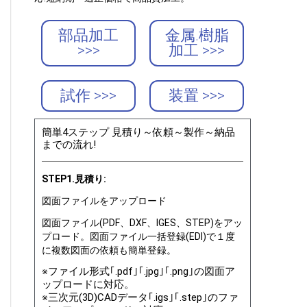
部品加工
金属.樹脂
>>>
加工 >>>
試作 >>>
装置 >>>
簡単4ステップ 見積り～依頼～製作～納品
までの流れ!
STEP1.見積り:
図面ファイルをアップロード
図面ファイル(PDF、DXF、IGES、STEP)をアッ
プロード。図面ファイル一括登録(EDI)で１度
に複数図面の依頼も簡単登録。
※ファイル形式｢.pdf｣｢.jpg｣｢.png｣の図面ア
ップロードに対応。
※三次元(3D)CADデータ｢.igs｣｢.step｣のファ