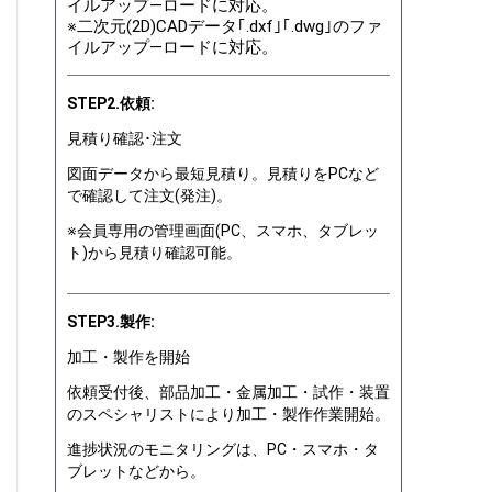
イルアップ―ロードに対応。
※二次元(2D)CADデータ｢.dxf｣｢.dwg｣のファ
イルアップ―ロードに対応。
STEP2.依頼:
見積り確認･注文
図面データから最短見積り。見積りをPCなど
で確認して注文(発注)。
※会員専用の管理画面(PC、スマホ、タブレッ
ト)から見積り確認可能。
STEP3.製作:
加工・製作を開始
依頼受付後、部品加工・金属加工・試作・装置
のスペシャリストにより加工・製作作業開始。
進捗状況のモニタリングは、PC・スマホ・タ
ブレットなどから。