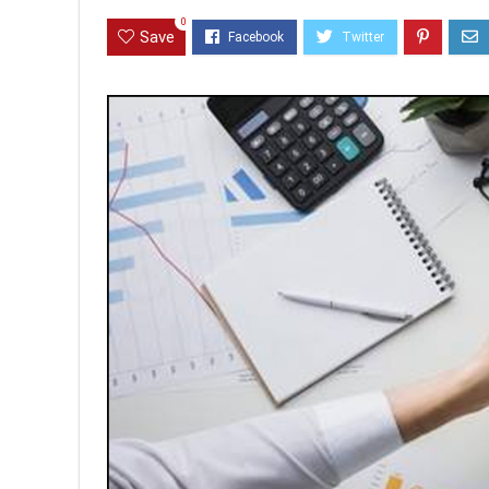
0
Save