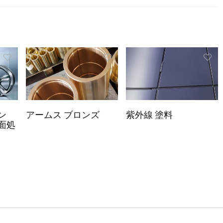
ン
アームス ブロンズ
紫外線 塗料
面処