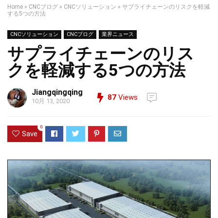
Home
»
CNCブログ
»
CNCソリューション
»
サプライチェーンのリスクを軽減
する5つの方法
CNCソリューション
CNCブログ
業界ニュース
サプライチェーンのリス
クを軽減する5つの方法
Jiangqingqing
87
Views
10月 13, 2020
0
Save