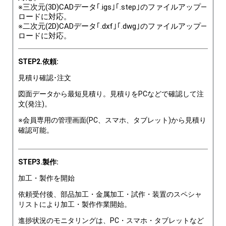
※三次元(3D)CADデータ｢.igs｣｢.step｣のファイルアップ―
ロードに対応。
※二次元(2D)CADデータ｢.dxf｣｢.dwg｣のファイルアップ―
ロードに対応。
STEP2.依頼:
見積り確認･注文
図面データから最短見積り。見積りをPCなどで確認して注
文(発注)。
※会員専用の管理画面(PC、スマホ、タブレット)から見積り
確認可能。
STEP3.製作:
加工・製作を開始
依頼受付後、部品加工・金属加工・試作・装置のスペシャ
リストにより加工・製作作業開始。
進捗状況のモニタリングは、PC・スマホ・タブレットなど