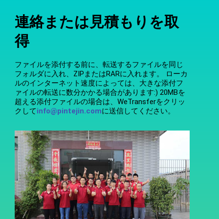
連絡または見積もりを取
得
ファイルを添付する前に、転送するファイルを同じ
フォルダに入れ、ZIPまたはRARに入れます。 ローカ
ルのインターネット速度によっては、大きな添付フ
ァイルの転送に数分かかる場合があります:) 20MBを
超える添付ファイルの場合は、WeTransferをクリッ
クして
info@pintejin.com
に送信してください。