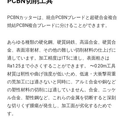
PCBN切削工具
PCBNカッターは、統合PCBNブレードと超硬合金複合
焼結PCBN複合ブレードに分けることができます。
あらゆる種類の硬化鋼、硬質鋳鉄、高温合金、硬質合
金、表面溶射材、その他の難しい切削材料の仕上げに
適しています。加工精度はIT5に達し、表面粗さは
Ra1.25まで小さくすることができます。 〜0.20m工具
材質は靭性や曲げ強度が低いため、低速・大衝撃荷重
の荒加工には適さないと同時に、アルミ合金や銅など
の塑性材料の切削には適していません。合金、ニッケ
ル合金、塑性鋼など、これらの金属を切断すると深刻
な切りくず腫瘍が発生し、加工面が劣化するためで
す。