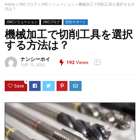
Home
»
CNCブログ
»
CNCソリューション
»
機械加工で切削工具を選択する方
法は？
CNCソリューション
CNCブログ
技術サポート
機械加工で切削工具を選択
する方法は？
ナンシーホイ
192
Views
10月 13, 2020
0
Save