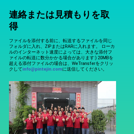
連絡または見積もりを取
得
ファイルを添付する前に、転送するファイルを同じ
フォルダに入れ、ZIPまたはRARに入れます。 ローカ
ルのインターネット速度によっては、大きな添付フ
ァイルの転送に数分かかる場合があります:) 20MBを
超える添付ファイルの場合は、WeTransferをクリッ
クして
info@pintejin.com
に送信してください。