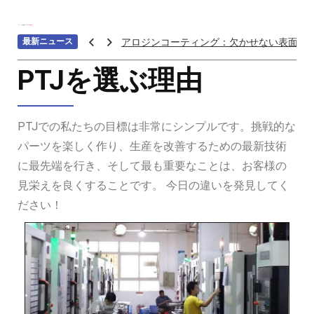
ホーム
>>>
会社概要
>>>
PTJを選ぶ理由
最新ニュース
アロジンコーティング：欠かせない表面処
アームス ブロンズ
PTJを選ぶ理由
紫外線 塗料
重金属トップ10のランキング：特性、影響
PTJでの私たちの目標は非常にシンプルです。挑戦的な
ステンレス鋼の切削における加工硬化を防
パーツを楽しく作り、生産を改善するための最新技術
へら 絞り 加工 と は
に最先端を行き、そして最も重要なことは、お客様の
チタン鋳造とは: プロセス、用途、温度、価
見栄えを良くすることです。 今日の違いを発見してく
プロトタイプ射出成形: 究極のガイド
ださい！
LEDライト部品 ダイカストサービス
カスタムメカニカルキーボードはなぜ人気
CNC加工サービスによるCCTV機器アクセ
カスタムバイクのパーツを近くで入手する
CNC加工が精密部品業界を変える