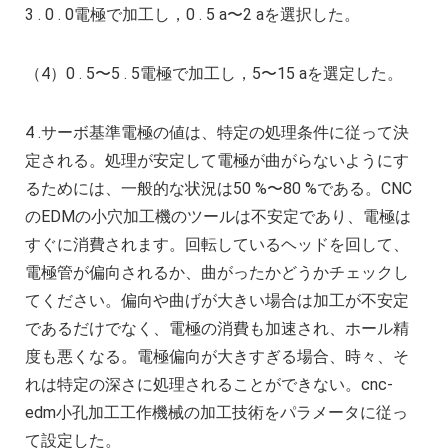
3 . 0 . 0電極で加工し，0 . 5 a〜2 aを選択した。
（4）0 . 5〜5 . 5電極で加工し，5〜15 aを選定した。
4 .サーボ基準電極の値は、特定の処理条件に従って決
定される。処理が安定して電極が曲がらないようにす
るためには、一般的な状況は50 %〜80 %である。CNC
のEDMの小穴加工機のツールは不安定であり、電極は
すぐに消費されます。回転しているヘッドを回して、
電極管が偏向されるか、曲がったかどうかチェックし
てください。偏向や曲げが大きい場合は加工が不安定
であるだけでなく、電極の消費も加速され、ホール精
度も悪くなる。電極偏向が大きすぎる場合、時々、そ
れは特定の深さに処理されることができない。cnc‐
edm小孔加工工作機械の加工技術をパラメータに従っ
て設定した。