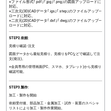
※ファイル形式｢.pdf｣｢.jpg｣｢.png｣の図面アップロードに
対応。
※三次元(3D)CADデータ｢.igs｣｢.step｣のファイルアップ―
ロードに対応。
※二次元(2D)CADデータ｢.dxf｣｢.dwg｣のファイルアップ―
ロードに対応。
STEP2.依頼:
見積り確認･注文
図面データから最短見積り。見積りをPCなどで確認して注
文(発注)。
※会員専用の管理画面(PC、スマホ、タブレット)から見積り
確認可能。
STEP3.製作:
加工・製作を開始
依頼受付後、部品加工・金属加工・試作・装置のスペシャ
リストにより加工・製作作業開始。