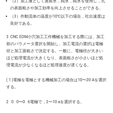
（2）加工液として蒸留水，純水，純水を使用し，孔
の表面粗さや加工効率を向上させることができる。
（3）作動流体の温度が10℃以下の場合，吐出速度は
良好である。
3 .CNC EDM小穴加工工作機械を加工する際には、加工
前のパラメータ選択を開始し、加工電流の選択は電極
径と加工面粗さで決定する。一般に、電極径が大きい
ほど処理電流が大きくなり、表面粗さが小さいほど処
理電流が少なくなるほど処理速度が遅くなる。
( 1 )電極を電極とする機械加工の場合は10〜20 Aを選択
する。
2 . 0 . 0〜0 . 6電極で，2〜10 aを選択する。