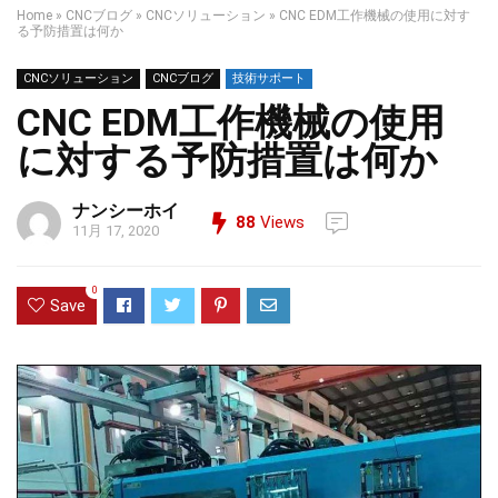
Home
»
CNCブログ
»
CNCソリューション
»
CNC EDM工作機械の使用に対す
る予防措置は何か
CNCソリューション
CNCブログ
技術サポート
CNC EDM工作機械の使用
に対する予防措置は何か
ナンシーホイ
88
Views
11月 17, 2020
0
Save