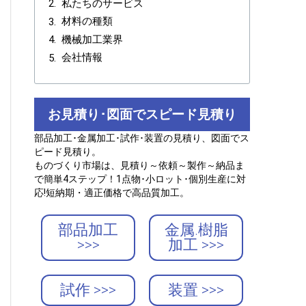
私たちのサービス
材料の種類
機械加工業界
会社情報
お見積り･図面でスピード見積り
部品加工･金属加工･試作･装置の見積り、図面でス
ピード見積り。
ものづくり市場は、見積り～依頼～製作～納品ま
で簡単4ステップ！1点物･小ロット･個別生産に対
応!短納期・適正価格で高品質加工。
部品加工
金属.樹脂
>>>
加工 >>>
試作 >>>
装置 >>>