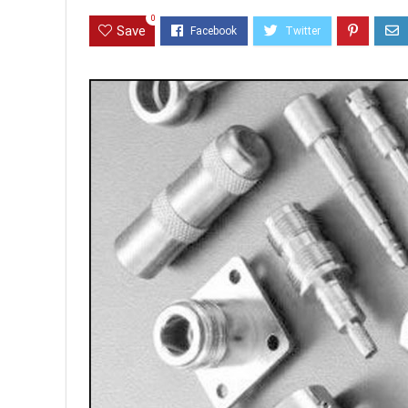
0
Save