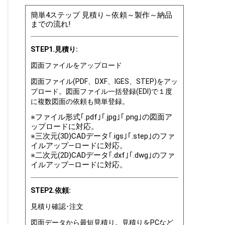
簡単4ステップ 見積り～依頼～製作～納品
までの流れ!
STEP1.見積り:
図面ファイルをアップロード
図面ファイル(PDF、DXF、IGES、STEP)をアッ
プロード。図面ファイル一括登録(EDI)で１度
に複数図面の依頼も簡単登録。
※ファイル形式｢.pdf｣｢.jpg｣｢.png｣の図面ア
ップロードに対応。
※三次元(3D)CADデータ｢.igs｣｢.step｣のファ
イルアップ―ロードに対応。
※二次元(2D)CADデータ｢.dxf｣｢.dwg｣のファ
イルアップ―ロードに対応。
STEP2.依頼:
見積り確認･注文
図面データから最短見積り。見積りをPCなど