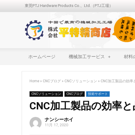
東莞PTJ Hardware Products Co.、Ltd.（PTJ工場）
ホームページ
機械加工サービス
材料
Home
»
CNCブログ
»
CNCソリューション
»
CNC加工製品の効
CNCソリューション
CNCブログ
技術サポート
CNC加工製品の効率
ナンシーホイ
11月 17, 2020