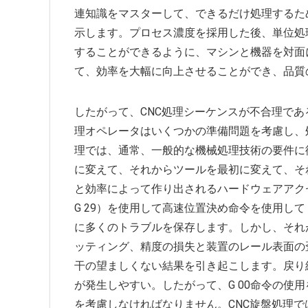
連知識をマスターして、できるだけ処理するた
示します。プロセス濃度を採用した後、単位処
することができるように、マシンと機器を対面
て、効率を大幅に向上させることができ、品質
したがって、CNC処理シーケンスが不合理であ
理オペレータはいくつかの準備問題を考慮し、
理では、通常、一般的な機械処理技術の要件に
に変えて、それからツールを最初に変えて、そ
と効率によって作り出されるハードウェアアクセサ
G 29）を使用して高速位置決め命令を使用して
に多くのトラブルを保存します。しかし、それ
ッティング、精度の損失と装置のレール表面の
干の望ましくない結果を引き起こします。戻り
が発生しやすい。したがって、G 00命令の使
を考慮しなければなりません。CNC旋盤処理