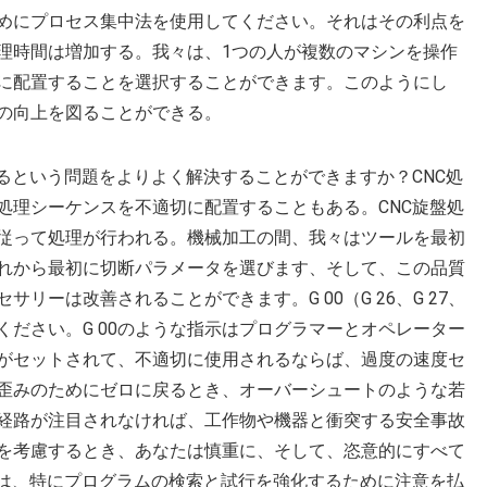
めにプロセス集中法を使用してください。それはその利点を
理時間は増加する。我々は、1つの人が複数のマシンを操作
に配置することを選択することができます。このようにし
の向上を図ることができる。
るという問題をよりよく解決することができますか？CNC処
処理シーケンスを不適切に配置することもある。CNC旋盤処
従って処理が行われる。機械加工の間、我々はツールを最初
れから最初に切断パラメータを選びます、そして、この品質
リーは改善されることができます。G 00（G 26、G 27、
ください。G 00のような指示はプログラマーとオペレーター
がセットされて、不適切に使用されるならば、過度の速度セ
歪みのためにゼロに戻るとき、オーバーシュートのような若
経路が注目されなければ、工作物や機器と衝突する安全事故
用を考慮するとき、あなたは慎重に、そして、恣意的にすべて
では、特にプログラムの検索と試行を強化するために注意を払