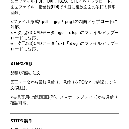
図面ファイル(PDF、DXF、IGES、STEP)をアップロード。
図面ファイル一括登録(EDI)で１度に複数図面の依頼も簡単
登録。
※ファイル形式｢.pdf｣｢.jpg｣｢.png｣の図面アップロードに
対応。
※三次元(3D)CADデータ｢.igs｣｢.step｣のファイルアップ―
ロードに対応。
※二次元(2D)CADデータ｢.dxf｣｢.dwg｣のファイルアップ―
ロードに対応。
STEP2.依頼:
見積り確認･注文
図面データから最短見積り。見積りをPCなどで確認して注
文(発注)。
※会員専用の管理画面(PC、スマホ、タブレット)から見積り
確認可能。
STEP3.製作: