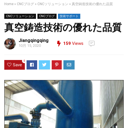
Home
»
CNCブログ
»
CNCソリューション
»
真空鋳造技術の優れた品質
CNCソリューション
CNCブログ
技術サポート
真空鋳造技術の優れた品質
Jiangqingqing
159
Views
10月 15, 2020
0
Save