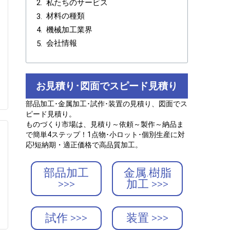
私たちのサービス
材料の種類
機械加工業界
会社情報
お見積り･図面でスピード見積り
部品加工･金属加工･試作･装置の見積り、図面でス
ピード見積り。
ものづくり市場は、見積り～依頼～製作～納品ま
で簡単4ステップ！1点物･小ロット･個別生産に対
応!短納期・適正価格で高品質加工。
部品加工
金属.樹脂
>>>
加工 >>>
試作 >>>
装置 >>>