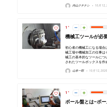
内山クチナシ
10月 12, 
1
機械工ツールが必要
初心者の機械工になる場合
械工場や機械加工の仕事は
械工の基本的なツールにつ
されたツールボックスを作
山本一郎
10月 12, 202
1
ボール盤とは–ボ