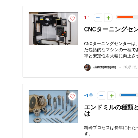
1
CNCターニングセ
CNCターニングセンター
た包括的なマシンの一種で
率と安定性を大幅に向上させま
Jiangqingqing
10月 12,
-1
エンドミルの種類と
は
粉砕プロセスは長年にわた
す。 ...