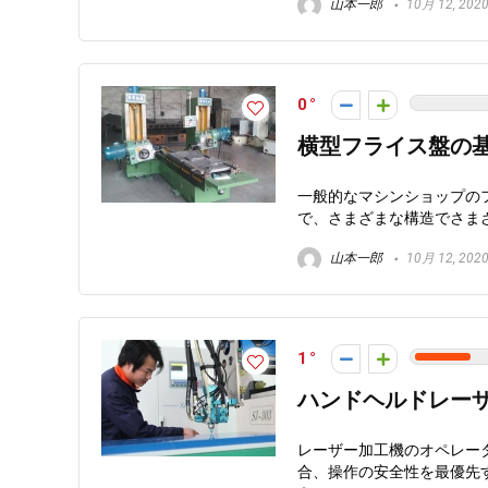
山本一郎
10月 12, 202
0
横型フライス盤の
一般的なマシンショップの
で、さまざまな構造でさまざ
山本一郎
10月 12, 202
1
ハンドヘルドレー
レーザー加工機のオペレー
合、操作の安全性を最優先