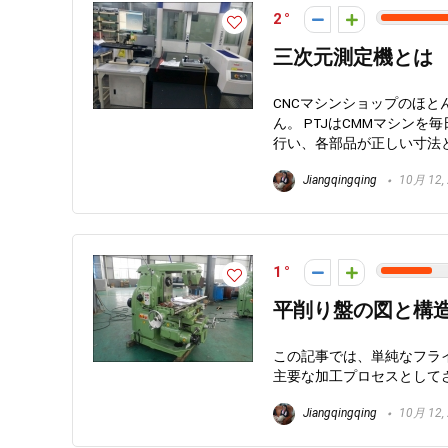
2
三次元測定機とは
CNCマシンショップのほと
ん。 PTJはCMMマシン
行い、各部品が正しい寸法と
Jiangqingqing
10月 12,
1
平削り盤の図と構
この記事では、単純なフライ
主要な加工プロセスとしてさ
Jiangqingqing
10月 12,