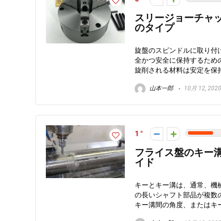
スリージョーチャッ
のタイプ
旋盤のスピンドルに取り付
全かつ安全に保持するため
旋削される材料は安定を保持し
山本一郎
10月 12, 202
1
フライス盤のキー溝
イド
キーとキー溝は、通常、機
の長いシャフト部品が複数
キー溝間の角度、またはキー