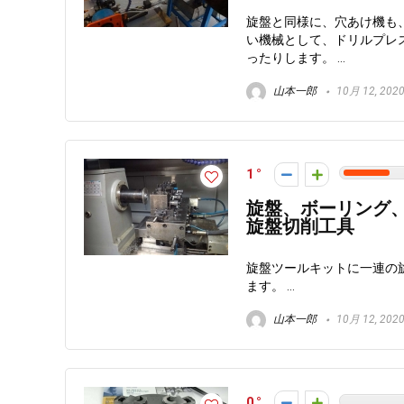
旋盤と同様に、穴あけ機も
い機械として、ドリルプレ
ったりします。 ...
山本一郎
10月 12, 202
1
旋盤、ボーリング
旋盤切削工具
旋盤ツールキットに一連の
ます。 ...
山本一郎
10月 12, 202
0