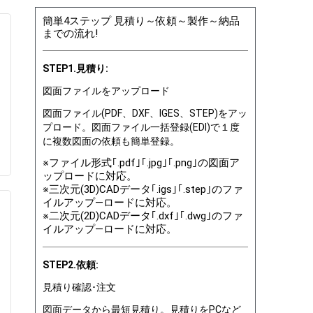
簡単4ステップ 見積り～依頼～製作～納品
までの流れ!
STEP1.見積り:
図面ファイルをアップロード
図面ファイル(PDF、DXF、IGES、STEP)をアッ
プロード。図面ファイル一括登録(EDI)で１度
に複数図面の依頼も簡単登録。
※ファイル形式｢.pdf｣｢.jpg｣｢.png｣の図面ア
ップロードに対応。
※三次元(3D)CADデータ｢.igs｣｢.step｣のファ
イルアップ―ロードに対応。
※二次元(2D)CADデータ｢.dxf｣｢.dwg｣のファ
イルアップ―ロードに対応。
STEP2.依頼:
見積り確認･注文
図面データから最短見積り。見積りをPCなど