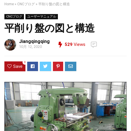
Home
»
CNCブログ
»
平削り盤の図と構造
CNCブログ
ユーザーマニュアル
平削り盤の図と構造
Jiangqingqing
529
Views
10月 12, 2020
0
Save