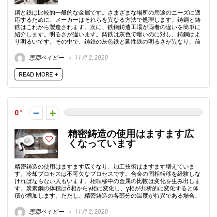
鋼と鉄は比較的一般的な金属です。さまざまな場所の用途のニーズに適
応するために、メーカーはそれらを異なる方法で処理します。鋳鋼と鋳
鉄はこれから製造されます。次に、鉄鋼鋳造工場が両者の違いを簡単に
紹介します。明るさが違います。鋳鉄は灰色で暗いのに対し、鋳鋼はよ
り明るいです。その中で、鋳鉄の灰色鉄と延性鉄の明るさが異なり、前
恵那ベイビー
11月 2, 2020
READ MORE +
0
精密鋳造の使用はますます広
くなっています
精密鋳造の使用はますます広くなり、加工技術はますます増えていま
す。冷却プロセスは不可欠なプロセスです。合金の固相転移を経験しな
ければならない人もいます。相転移中の金属の比較は変化を生み出しま
す。炭素鋼の体積はδ相からγ相に変化し、γ相が共析的に変化すると体
積が増加します。ただし、精密鋳造の各部分の温度が特異である場合、
恵那ベイビー
11月 2, 2020