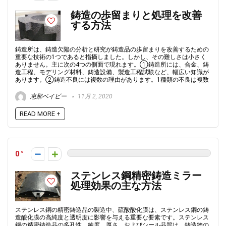
鋳造の歩留まりと処理を改善
する方法
鋳造所は、鋳造欠陥の分析と研究が鋳造品の歩留まりを改善するための
重要な技術の1つであると指摘しました。しかし、その難しさは小さく
ありません。主に次の4つの側面で現れます。①鋳造所には、合金、鋳
造工程、モデリング材料、鋳造設備、製造工程試験など、幅広い知識が
あります。②鋳造不良には複数の理由があります。1種類の不良は複数
恵那ベイビー
11月 2, 2020
READ MORE +
0
ステンレス鋼精密鋳造ミラー
処理効果の主な方法
ステンレス鋼の精密鋳造品の製造中、硫酸酸化膜は、ステンレス鋼の鋳
造酸化膜の高純度と透明度に影響を与える重要な要素です。ステンレス
鋼の精密鋳造品の多孔性、純度、厚さ、およびシール品質は、鋳造物の