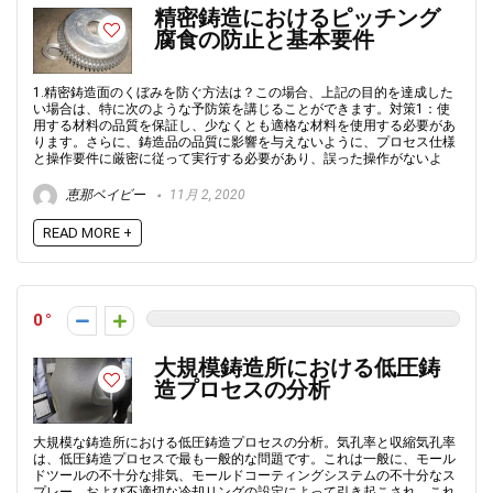
精密鋳造におけるピッチング
腐食の防止と基本要件
1.精密鋳造面のくぼみを防ぐ方法は？この場合、上記の目的を達成した
い場合は、特に次のような予防策を講じることができます。対策1：使
用する材料の品質を保証し、少なくとも適格な材料を使用する必要があ
ります。さらに、鋳造品の品質に影響を与えないように、プロセス仕様
と操作要件に厳密に従って実行する必要があり、誤った操作がないよ
恵那ベイビー
11月 2, 2020
READ MORE +
0
大規模鋳造所における低圧鋳
造プロセスの分析
大規模な鋳造所における低圧鋳造プロセスの分析。気孔率と収縮気孔率
は、低圧鋳造プロセスで最も一般的な問題です。これは一般に、モール
ドツールの不十分な排気、モールドコーティングシステムの不十分なス
プレー、および不適切な冷却リングの設定によって引き起こされ、これ