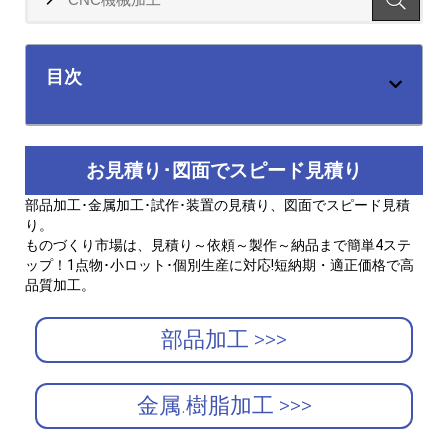
目次
お見積り･図面でスピード見積り
部品加工･金属加工･試作･装置の見積り、図面でスピード見積
り。
ものづくり市場は、見積り～依頼～製作～納品まで簡単4ステ
ップ！1点物･小ロット･個別生産に対応!短納期・適正価格で高
品質加工。
部品加工 >>>
金属.樹脂加工 >>>