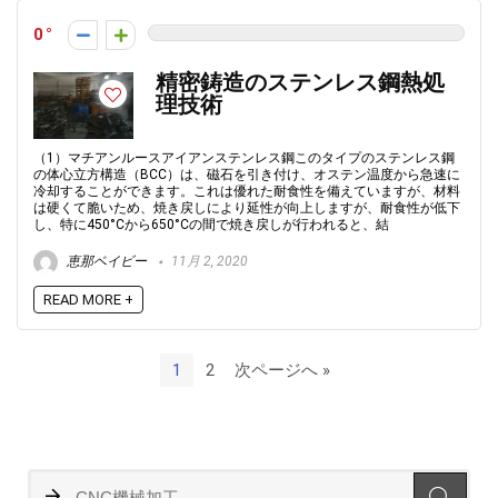
0
精密鋳造のステンレス鋼熱処
理技術
（1）マチアンルースアイアンステンレス鋼このタイプのステンレス鋼
の体心立方構造（BCC）は、磁石を引き付け、オステン温度から急速に
冷却することができます。これは優れた耐食性を備えていますが、材料
は硬くて脆いため、焼き戻しにより延性が向上しますが、耐食性が低下
し、特に450°Cから650°Cの間で焼き戻しが行われると、結
恵那ベイビー
11月 2, 2020
READ MORE +
1
2
次ページへ »