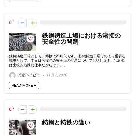
0
鉄鋼鋳造工場における溶接の
安全性の問題
鉄鋼鋳造工場として、溶接は不可欠です。 鉄鋼鋳造工場でのより重要な
職務として、本日は溶接時の安全上の注意についてお話します。1.溶接
は比較的危険な仕事だからです。 ...
恵那ベイビー
11月 2, 2020
READ MORE +
0
鋳鋼と鋳鉄の違い