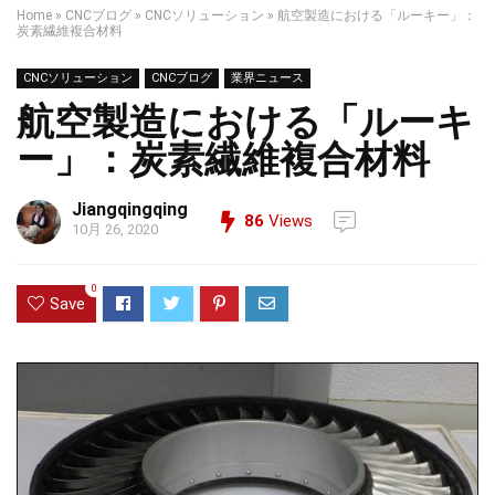
Home
»
CNCブログ
»
CNCソリューション
»
航空製造における「ルーキー」：
炭素繊維複合材料
CNCソリューション
CNCブログ
業界ニュース
航空製造における「ルーキ
ー」：炭素繊維複合材料
Jiangqingqing
86
Views
10月 26, 2020
0
Save