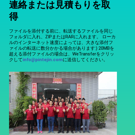
連絡または見積もりを取
得
ファイルを添付する前に、転送するファイルを同じ
フォルダに入れ、ZIPまたはRARに入れます。 ローカ
ルのインターネット速度によっては、大きな添付フ
ァイルの転送に数分かかる場合があります:) 20MBを
超える添付ファイルの場合は、WeTransferをクリッ
クして
info@pintejin.com
に送信してください。