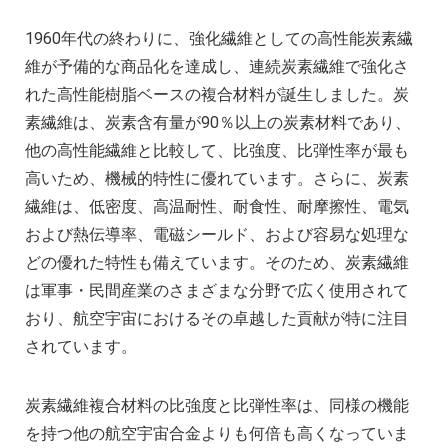
1960年代の終わりに、強化繊維としての高性能炭素繊
維が予備的な商品化を達成し、連続炭素繊維で強化さ
れた高性能樹脂ベースの複合材料が誕生しました。炭
素繊維は、炭素含有量が90％以上の炭素材料であり、
他の高性能繊維と比較して、比強度、比弾性率が最も
高いため、機械的特性に優れています。さらに、炭素
繊維は、低密度、高温耐性、耐食性、耐摩擦性、電気
および熱伝導率、電磁シールド、および容易な処理な
どの優れた特性も備えています。そのため、炭素繊維
は軍事・民間産業のさまざまな分野で広く使用されて
おり、航空宇宙におけるその卓越した貢献が特に注目
されています。
炭素繊維複合材料の比強度と比弾性率は、同様の機能
を持つ他の航空宇宙合金よりも何倍も高くなっていま