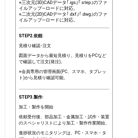
※三次元(3D)CADデータ｢.igs｣｢.step｣のファ
イルアップ―ロードに対応。
※二次元(2D)CADデータ｢.dxf｣｢.dwg｣のファ
イルアップ―ロードに対応。
STEP2.依頼:
見積り確認･注文
図面データから最短見積り。見積りをPCなど
で確認して注文(発注)。
※会員専用の管理画面(PC、スマホ、タブレッ
ト)から見積り確認可能。
STEP3.製作:
加工・製作を開始
依頼受付後、部品加工・金属加工・試作・装置
のスペシャリストにより加工・製作作業開始。
進捗状況のモニタリングは、PC・スマホ・タ