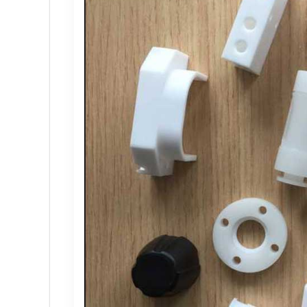
へら 絞り 加工 と は
チタン鋳造とは: プロセス、
プロトタイプ射出成形: 究極の
LEDライト部品 ダイカストサ
カスタムメカニカルキーボー
CNC加工サービスによるCC
カスタムバイクのパーツを近
CNC加工が精密部品業界を変
複雑な部品の精密加工時の注
CNC機械加工会社とは？
2022年 中国におけるCNC工
アルミニウム高速加工ガイド
CNC加工用工具と送り装置の
CNC機械加工部品の材料選択
2025年における日本の機械