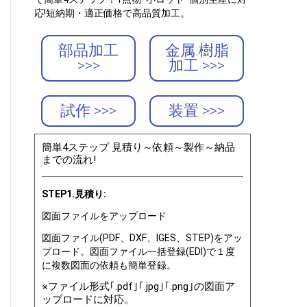
応!短納期・適正価格で高品質加工。
部品加工
金属.樹脂
>>>
加工 >>>
試作 >>>
装置 >>>
簡単4ステップ 見積り～依頼～製作～納品
までの流れ!
STEP1.見積り:
図面ファイルをアップロード
図面ファイル(PDF、DXF、IGES、STEP)をアッ
プロード。図面ファイル一括登録(EDI)で１度
に複数図面の依頼も簡単登録。
※ファイル形式｢.pdf｣｢.jpg｣｢.png｣の図面ア
ップロードに対応。