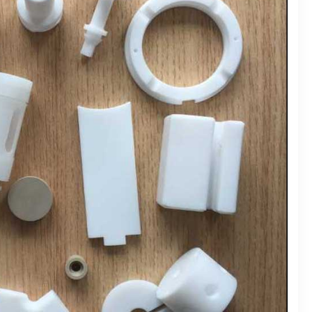
用途、温度、価格
ガイド
ービス
ドはなぜ人気なのか？
TV機器アクセサリー不足の解消
くで入手する方法
える
意点
作機械の開発動向
の決定版
選び方
時の考慮点
加工業界への影響