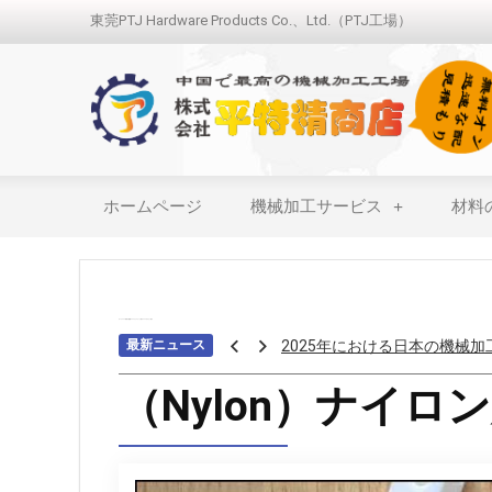
東莞PTJ Hardware Products Co.、Ltd.（PTJ工場）
ホームページ
機械加工サービス
材料
ホーム
>>>
材料の種類
>>>
プラスチック加工
>>>
デルリン加工
最新ニュース
アロジンコーティング：欠か
アームス ブロンズ
（Nylon）ナイロ
紫外線 塗料
重金属トップ10のランキング
ステンレス鋼の切削における