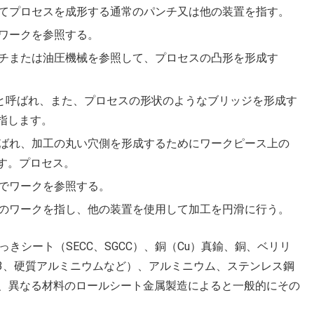
してプロセスを成形する通常のパンチ又は他の装置を指す。
らワークを参照する。
ンチまたは油圧機械を参照して、プロセスの凸形を形成す
”と呼ばれ、また、プロセスの形状のようなブリッジを形成す
指します。
呼ばれ、加工の丸い穴側を形成するためにワークピース上の
す。プロセス。
理でワークを参照する。
後のワークを指し、他の装置を使用して加工を円滑に行う。
っきシート（SECC、SGCC）、銅（Cu）真鍮、銅、ベリリ
063、硬質アルミニウムなど）、アルミニウム、ステンレス鋼
、異なる材料のロールシート金属製造によると一般的にその