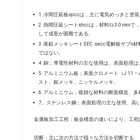
1 .冷間圧延板spccは，主に電気めっきと塗
2 .熱間圧延シートshccは，材料t≧3.0
して成形が困難である。
3 .亜鉛メッキシートSEC .secc電解板
ではない。
4 .銅；導電性材料の主な使用は、表面処理
5 .アルミニウム板；表面クロメート（J 11
スト、銀メッキ、ニッケルメッキ。
6 .アルミニウム；複雑な材料の断面構造、
7。ステンレス鋼；表面処理の主な使用、高
金属板加工工程：板金構造の違いにより、工程
切断：主に次の方法で様々な方法を切断する