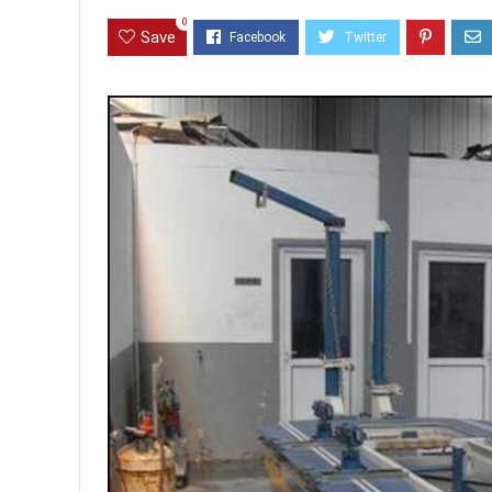
0
Save