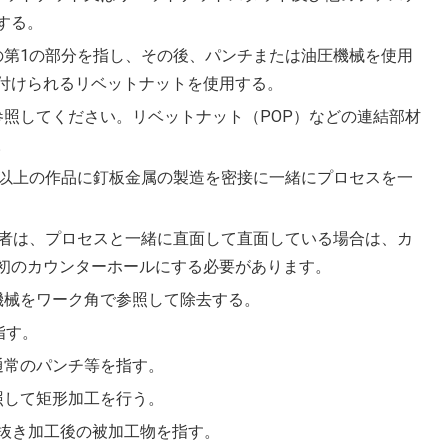
する。
の第1の部分を指し、その後、パンチまたは油圧機械を使用
付けられるリベットナットを使用する。
参照してください。リベットナット（POP）などの連結部材
。
つ以上の作品に釘板金属の製造を密接に一緒にプロセスを一
働者は、プロセスと一緒に直面して直面している場合は、カ
初のカウンターホールにする必要があります。
機械をワーク角で参照して除去する。
指す。
通常のパンチ等を指す。
照して矩形加工を行う。
ち抜き加工後の被加工物を指す。