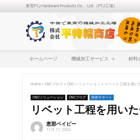
東莞PTJ Hardware Products Co.、Ltd.（PTJ工場）
ホームページ
機械加工サービス
材料
Home
»
CNCブログ
»
CNCソリューション
»
リベット工程を用い
CNCソリューション
CNCブログ
技術サポート
リベット工程を用いた
恵那ベイビー
11月 17, 2020