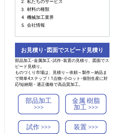
私たちのサービス
材料の種類
機械加工業界
会社情報
お見積り･図面でスピード見積り
部品加工･金属加工･試作･装置の見積り、図面でス
ピード見積り。
ものづくり市場は、見積り～依頼～製作～納品ま
で簡単4ステップ！1点物･小ロット･個別生産に対
応!短納期・適正価格で高品質加工。
部品加工
金属.樹脂
>>>
加工 >>>
試作 >>>
装置 >>>