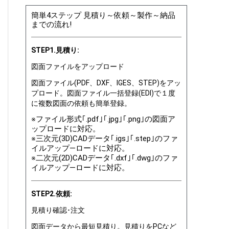
簡単4ステップ 見積り～依頼～製作～納品
までの流れ!
STEP1.見積り:
図面ファイルをアップロード
図面ファイル(PDF、DXF、IGES、STEP)をアッ
プロード。図面ファイル一括登録(EDI)で１度
に複数図面の依頼も簡単登録。
※ファイル形式｢.pdf｣｢.jpg｣｢.png｣の図面ア
ップロードに対応。
※三次元(3D)CADデータ｢.igs｣｢.step｣のファ
イルアップ―ロードに対応。
※二次元(2D)CADデータ｢.dxf｣｢.dwg｣のファ
イルアップ―ロードに対応。
STEP2.依頼:
見積り確認･注文
図面データから最短見積り。見積りをPCなど