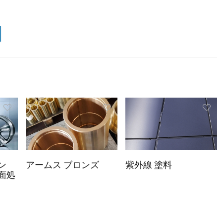
ン
アームス ブロンズ
紫外線 塗料
面処