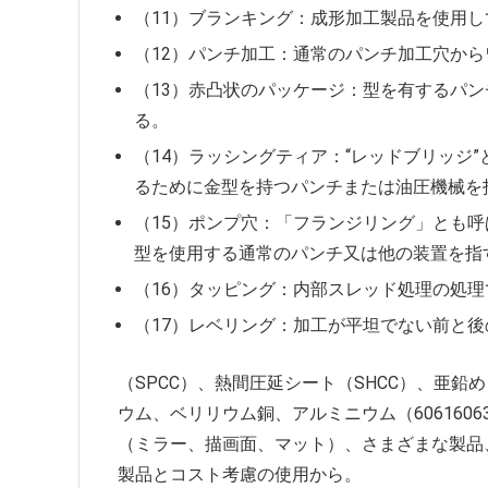
（11）ブランキング：成形加工製品を使用
（12）パンチ加工：通常のパンチ加工穴か
（13）赤凸状のパッケージ：型を有するパ
る。
（14）ラッシングティア：“レッドブリッジ
るために金型を持つパンチまたは油圧機械を
（15）ポンプ穴：「フランジリング」とも
型を使用する通常のパンチ又は他の装置を指
（16）タッピング：内部スレッド処理の処
（17）レベリング：加工が平坦でない前と
（SPCC）、熱間圧延シート（SHCC）、亜鉛め
ウム、ベリリウム銅、アルミニウム（60616
（ミラー、描画面、マット）、さまざまな製品
製品とコスト考慮の使用から。