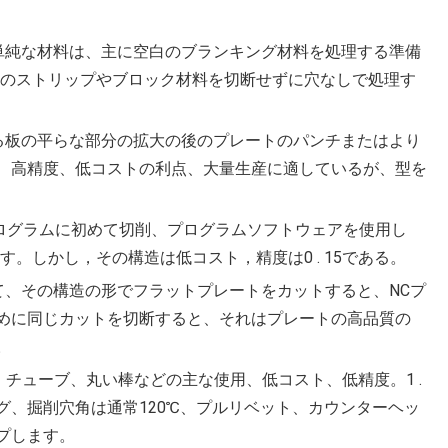
て単純な材料は、主に空白のブランキング材料を処理する準備
一のストリップやブロック材料を切断せずに穴なしで処理す
いる板の平らな部分の拡大の後のプレートのパンチまたはより
、高精度、低コストの利点、大量生産に適しているが、型を
加工プログラムに初めて切削、プログラムソフトウェアを使用し
。しかし，その構造は低コスト，精度は0 . 15である。
て、その構造の形でフラットプレートをカットすると、NCプ
めに同じカットを切断すると、それはプレートの高品質の
。
、チューブ、丸い棒などの主な使用、低コスト、低精度。1 .
グ、掘削穴角は通常120℃、プルリベット、カウンターヘッ
プします。