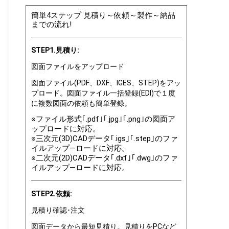
簡単4ステップ 見積り～依頼～製作～納品
までの流れ!
STEP1.見積り:
図面ファイルをアップロード
図面ファイル(PDF、DXF、IGES、STEP)をアッ
プロード。図面ファイル一括登録(EDI)で１度
に複数図面の依頼も簡単登録。
※ファイル形式｢.pdf｣｢.jpg｣｢.png｣の図面ア
ップロードに対応。
※三次元(3D)CADデータ｢.igs｣｢.step｣のファ
イルアップ―ロードに対応。
※二次元(2D)CADデータ｢.dxf｣｢.dwg｣のファ
イルアップ―ロードに対応。
STEP2.依頼:
見積り確認･注文
図面データから最短見積り。見積りをPCなど