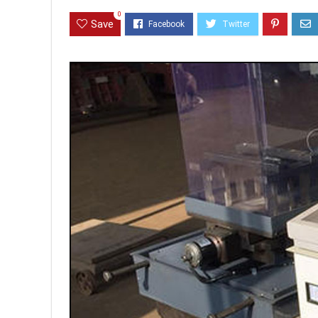
0
Save