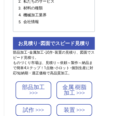
私たちのサービス
材料の種類
機械加工業界
会社情報
お見積り･図面でスピード見積り
部品加工･金属加工･試作･装置の見積り、図面でス
ピード見積り。
ものづくり市場は、見積り～依頼～製作～納品ま
で簡単4ステップ！1点物･小ロット･個別生産に対
応!短納期・適正価格で高品質加工。
部品加工
金属.樹脂
>>>
加工 >>>
試作 >>>
装置 >>>