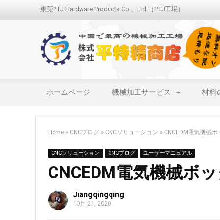
東莞PTJ Hardware Products Co.、Ltd.（PTJ工場）
ホームページ
機械加工サービス
材料
Home
»
CNCブログ
»
CNCソリューション
»
CNCEDM電気機械
CNCソリューション
CNCブログ
ユーザーマニュアル
CNCEDM電気機械ボ
Jiangqingqing
10月 21, 2020