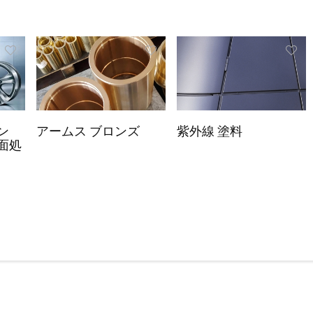
ン
アームス ブロンズ
紫外線 塗料
面処