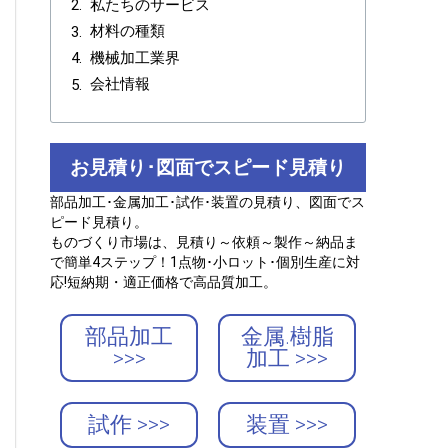
私たちのサービス
材料の種類
機械加工業界
会社情報
お見積り･図面でスピード見積り
部品加工･金属加工･試作･装置の見積り、図面でス
ピード見積り。
ものづくり市場は、見積り～依頼～製作～納品ま
で簡単4ステップ！1点物･小ロット･個別生産に対
応!短納期・適正価格で高品質加工。
部品加工
金属.樹脂
>>>
加工 >>>
試作 >>>
装置 >>>