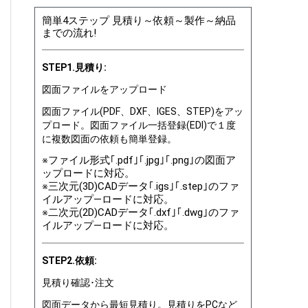
簡単4ステップ 見積り～依頼～製作～納品
までの流れ!
STEP1.見積り:
図面ファイルをアップロード
図面ファイル(PDF、DXF、IGES、STEP)をアッ
プロード。図面ファイル一括登録(EDI)で１度
に複数図面の依頼も簡単登録。
※ファイル形式｢.pdf｣｢.jpg｣｢.png｣の図面ア
ップロードに対応。
※三次元(3D)CADデータ｢.igs｣｢.step｣のファ
イルアップ―ロードに対応。
※二次元(2D)CADデータ｢.dxf｣｢.dwg｣のファ
イルアップ―ロードに対応。
STEP2.依頼:
見積り確認･注文
図面データから最短見積り。見積りをPCなど