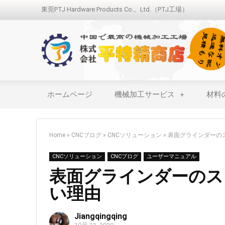
東莞PTJ Hardware Products Co.、Ltd.（PTJ工場）
ホームページ
機械加工サービス
材料
Home
»
CNCブログ
»
CNCソリューション
»
表面グラインダーの
CNCソリューション
CNCブログ
ユーザーマニュアル
表面グラインダーのス
い理由
Jiangqingqing