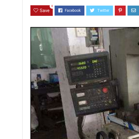
0
Save