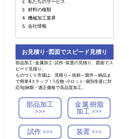
私たちのサービス
材料の種類
機械加工業界
会社情報
お見積り･図面でスピード見積り
部品加工･金属加工･試作･装置の見積り、図面でス
ピード見積り。
ものづくり市場は、見積り～依頼～製作～納品ま
で簡単4ステップ！1点物･小ロット･個別生産に対
応!短納期・適正価格で高品質加工。
部品加工
金属.樹脂
>>>
加工 >>>
試作 >>>
装置 >>>