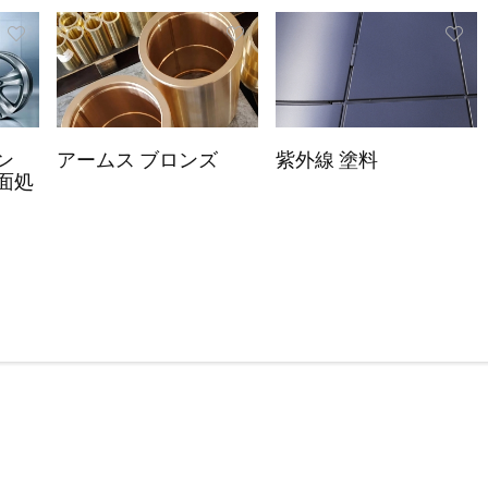
ン
アームス ブロンズ
紫外線 塗料
面処