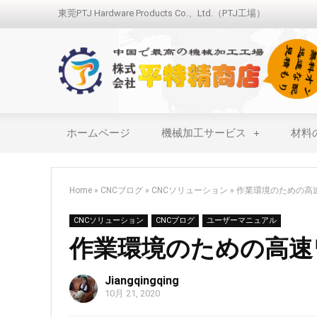
東莞PTJ Hardware Products Co.、Ltd.（PTJ工場）
ホームページ
機械加工サービス
材料
Home
»
CNCブログ
»
CNCソリューション
»
作業環境のための高
CNCソリューション
CNCブログ
ユーザーマニュアル
作業環境のための高速
Jiangqingqing
10月 21, 2020