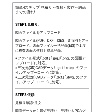
簡単4ステップ 見積り～依頼～製作～納品
までの流れ!
STEP1.見積り:
図面ファイルをアップロード
図面ファイル(PDF、DXF、IGES、STEP)をアッ
プロード。図面ファイル一括登録(EDI)で１度
に複数図面の依頼も簡単登録。
※ファイル形式｢.pdf｣｢.jpg｣｢.png｣の図面ア
ップロードに対応。
※三次元(3D)CADデータ｢.igs｣｢.step｣のファ
イルアップ―ロードに対応。
※二次元(2D)CADデータ｢.dxf｣｢.dwg｣のファ
イルアップ―ロードに対応。
STEP2.依頼:
見積り確認･注文
図面データから最短見積り。見積りをPCなど