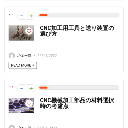
1
CNC加工用工具と送り装置の
選び方
...
山本一郎
11月 1, 2022
READ MORE +
1
CNC機械加工部品の材料選択
時の考慮点
...
山本一郎
11月 1, 2022