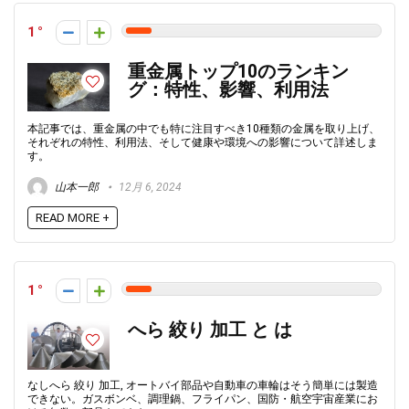
1
重金属トップ10のランキン
グ：特性、影響、利用法
本記事では、重金属の中でも特に注目すべき10種類の金属を取り上げ、
それぞれの特性、利用法、そして健康や環境への影響について詳述しま
す。
山本一郎
12月 6, 2024
READ MORE +
1
へら 絞り 加工 と は
なしへら 絞り 加工, オートバイ部品や自動車の車輪はそう簡単には製造
できない。ガスボンベ、調理鍋、フライパン、国防・航空宇宙産業にお