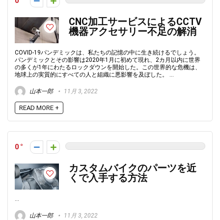
0
CNC加工サービスによるCCTV
機器アクセサリー不足の解消
COVID-19パンデミックは、私たちの記憶の中に生き続けるでしょう。
パンデミックとその影響は2020年1月に初めて現れ、2カ月以内に世界
の多くが1年にわたるロックダウンを開始した。この世界的な危機は、
地球上の実質的にすべての人と組織に悪影響を及ぼした。 ...
山本一郎
11月 3, 2022
READ MORE +
0
カスタムバイクのパーツを近
くで入手する方法
...
山本一郎
11月 3, 2022