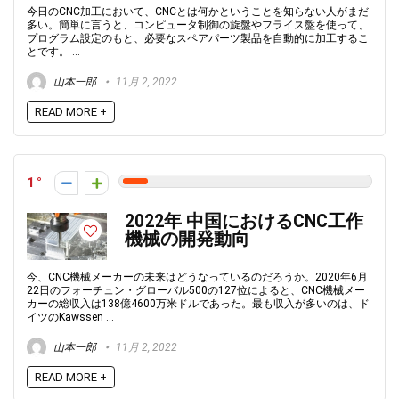
今日のCNC加工において、CNCとは何かということを知らない人がまだ
多い。簡単に言うと、コンピュータ制御の旋盤やフライス盤を使って、
プログラム設定のもと、必要なスペアパーツ製品を自動的に加工するこ
とです。 ...
山本一郎
11月 2, 2022
READ MORE +
1
2022年 中国におけるCNC工作
機械の開発動向
今、CNC機械メーカーの未来はどうなっているのだろうか。2020年6月
22日のフォーチュン・グローバル500の127位によると、CNC機械メー
カーの総収入は138億4600万米ドルであった。最も収入が多いのは、ド
イツのKawssen ...
山本一郎
11月 2, 2022
READ MORE +