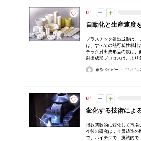
0
自動化と生産速度
プラスチック射出成形は、
は、すべての熱可塑性材料
チック射出成形品の数は、
射出成形プロセスは、より
恵那ベイビー
11月 15, 
0
変化する技術によ
指数関数的に変化して市場
今後の研究は，金属鋳造の
で、ハイテクで、挑戦的で