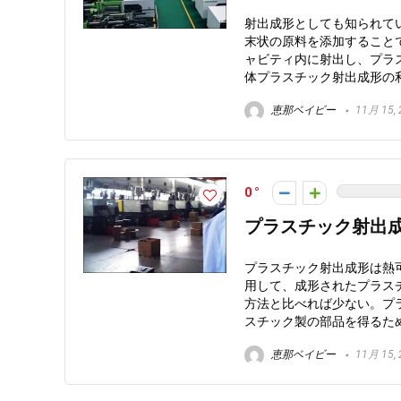
射出成形としても知られて
末状の原料を添加すること
ャビティ内に射出し、プラ
体プラスチック射出成形の利点1
恵那ベイビー
11月 15, 
0
プラスチック射出
プラスチック射出成形は熱
用して、成形されたプラス
方法と比べれば少ない。プ
スチック製の部品を得るた
恵那ベイビー
11月 15, 