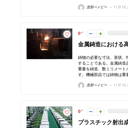
恵那ベイビー
11月 16, 
0
金属鋳造における
鋳物の必要な寸法、形状、
することである。金属鋳造
重量を鋳造、数ミリメート
す。機械部品では鋳物は重量の4
恵那ベイビー
11月 16, 
0
プラスチック射出