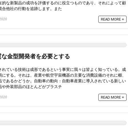
在的な新製品の成功を評価するのに役立つものであり、それによって顧
競合他社の行動を追跡します。また
2020
READ MORE +
質な金型開発者を必要とする
されている技術は成形であるという事実に我々は皆よく知っている。成
易にする。それは、産業や航空宇宙機器の主要な消費設備のそれに櫛、
品であるかどうか。自動車の動向：自動車産業に導入されている新しい
品や外装部品のほとんどがプラスチ
2020
READ MORE +