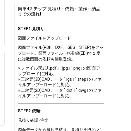
簡単4ステップ 見積り～依頼～製作～納品
までの流れ!
STEP1.見積り:
図面ファイルをアップロード
図面ファイル(PDF、DXF、IGES、STEP)をアッ
プロード。図面ファイル一括登録(EDI)で１度
に複数図面の依頼も簡単登録。
※ファイル形式｢.pdf｣｢.jpg｣｢.png｣の図面ア
ップロードに対応。
※三次元(3D)CADデータ｢.igs｣｢.step｣のファ
イルアップ―ロードに対応。
※二次元(2D)CADデータ｢.dxf｣｢.dwg｣のファ
イルアップ―ロードに対応。
STEP2.依頼:
見積り確認･注文
図面データから最短見積り。見積りをPCなど