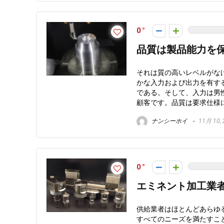
0
品質は製品能力を
それは質の高いレベルがな
かな入力および出力を有す
である。そして、入力は男
顧客です。品質は要求仕様
ナンシーホイ
11月 10, 
0
エミネント加工業
供給業者はほとんどあらゆ
すべてのニーズを満たすこ