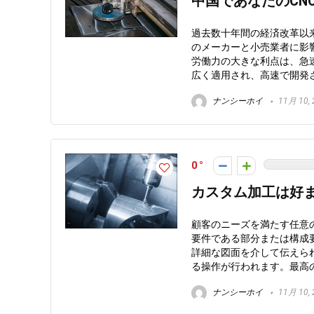
中国であなたのCN
過去数十年間の経済改革以
のメーカーと小売業者に影
労働力の大きな利点は、急
広く適用され、高速で開発
ナンシーホイ
11月 10, 
0
カスタム加工は好
顧客のニーズを満たす任意
要件である部分または構成
詳細な図面を介して伝えら
る操作が行われます。最高
ナンシーホイ
11月 10, 