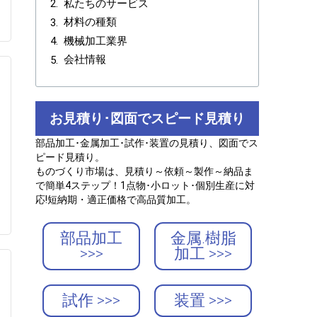
私たちのサービス
材料の種類
機械加工業界
会社情報
お見積り･図面でスピード見積り
部品加工･金属加工･試作･装置の見積り、図面でス
ピード見積り。
ものづくり市場は、見積り～依頼～製作～納品ま
で簡単4ステップ！1点物･小ロット･個別生産に対
応!短納期・適正価格で高品質加工。
部品加工
金属.樹脂
>>>
加工 >>>
試作 >>>
装置 >>>