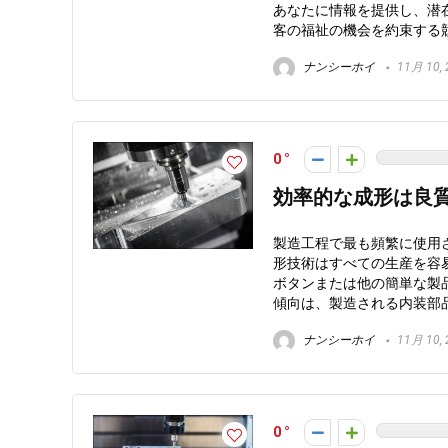
あなたに情報を提供し、潜
客の福祉の機会を約束する
ナンシーホイ
11月 10, 
0
効率的な成形は良
製造工程で最も頻繁に使用
形技術はすべての生産を容
ボタンまたは他の簡単な製
傾向は、製造される内装部
ナンシーホイ
11月 10, 
0