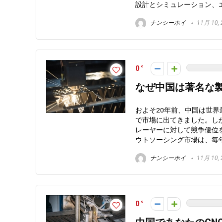
設計とシミュレーション、
ナンシーホイ
11月 10, 
0
なぜ中国は著名な
およそ20年前、中国は世
で市場に出てきました。し
レーヤーに対して競争優位
ウトソーシング市場は、毎
ナンシーホイ
11月 10, 
0