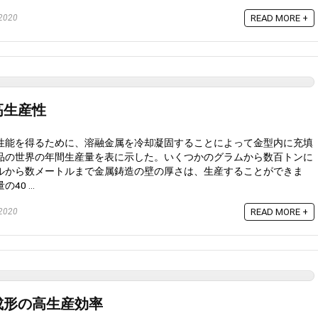
2020
READ MORE +
高生産性
性能を得るために、溶融金属を冷却凝固することによって金型内に充填
品の世界の年間生産量を表に示した。いくつかのグラムから数百トンに
ルから数メートルまで金属鋳造の壁の厚さは、生産することができま
0 ...
2020
READ MORE +
成形の高生産効率