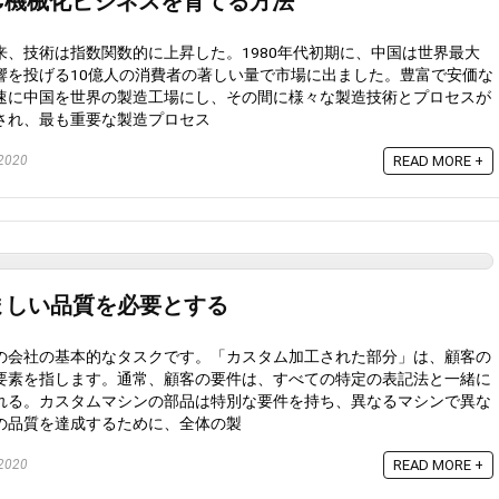
C機械化ビジネスを育てる方法
来、技術は指数関数的に上昇した。1980年代初期に、中国は世界最大
響を投げる10億人の消費者の著しい量で市場に出ました。豊富で安価な
速に中国を世界の製造工場にし、その間に様々な製造技術とプロセスが
され、最も重要な製造プロセス
2020
READ MORE +
ましい品質を必要とする
の会社の基本的なタスクです。「カスタム加工された部分」は、顧客の
要素を指します。通常、顧客の要件は、すべての特定の表記法と一緒に
れる。カスタムマシンの部品は特別な要件を持ち、異なるマシンで異な
の品質を達成するために、全体の製
2020
READ MORE +