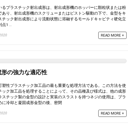
いるプラスチック射出成形は、射出成形機のホッパーに顆粒状または粉
であり、射出成形機のスクリューまたはピストン駆動の下で、金型をキ
スチック射出成形により流動状態に溶融するモールドキャビティ硬化立
 ...
2020
READ MORE +
成形の強力な適応性
可塑性プラスチック加工品の最も重要な処理方法である。この方法を使
チック加工品を処理することによって、その品種及び様式は、他の成形
ラスチック製の金型の設計と実装のスラストを持つネジの使用は、プラ
めに冷却と凝固成形金型の後、密閉
2020
READ MORE +