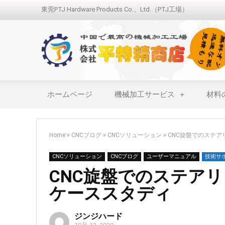
東莞PTJ Hardware Products Co.、Ltd.（PTJ工場）
ホームページ
機械加工サービス
材料
Home
»
CNCブログ
»
CNCソリューション
»
CNC旋盤でのステ
CNCソリューション
CNCブログ
ユーザーマニュアル
技術サ
CNC旋盤でのステア
ケーススタディ
ジンジハード