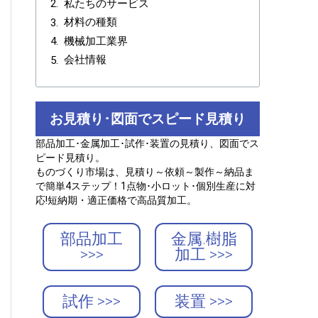
私たちのサービス
材料の種類
機械加工業界
会社情報
お見積り･図面でスピード見積り
部品加工･金属加工･試作･装置の見積り、図面でス
ピード見積り。
ものづくり市場は、見積り～依頼～製作～納品ま
で簡単4ステップ！1点物･小ロット･個別生産に対
応!短納期・適正価格で高品質加工。
部品加工
金属.樹脂
>>>
加工 >>>
試作 >>>
装置 >>>