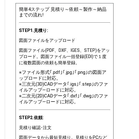
簡単4ステップ 見積り～依頼～製作～納品
までの流れ!
STEP1.見積り:
図面ファイルをアップロード
図面ファイル(PDF、DXF、IGES、STEP)をアッ
プロード。図面ファイル一括登録(EDI)で１度
に複数図面の依頼も簡単登録。
※ファイル形式｢.pdf｣｢.jpg｣｢.png｣の図面ア
ップロードに対応。
※三次元(3D)CADデータ｢.igs｣｢.step｣のファ
イルアップ―ロードに対応。
※二次元(2D)CADデータ｢.dxf｣｢.dwg｣のファ
イルアップ―ロードに対応。
STEP2.依頼:
見積り確認･注文
図面データから最短見積り。見積りをPCなど